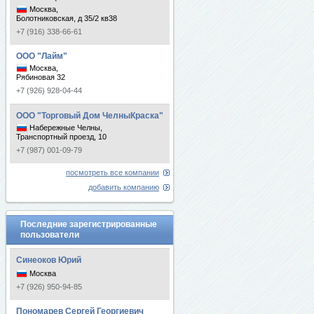
Москва,
Болотниковская, д 35/2 кв38
+7 (916) 338-66-61
ООО "Лайм"
Москва,
Рябиновая 32
+7 (926) 928-04-44
ООО "Торговый Дом ЧелныКраска"
Набережные Челны,
Транспортный проезд, 10
+7 (987) 001-09-79
посмотреть все компании
добавить компанию
Последние зарегистрированные
пользователи
Синеоков Юрий
Москва
+7 (926) 950-94-85
Пономарев Сергей Георгиевич