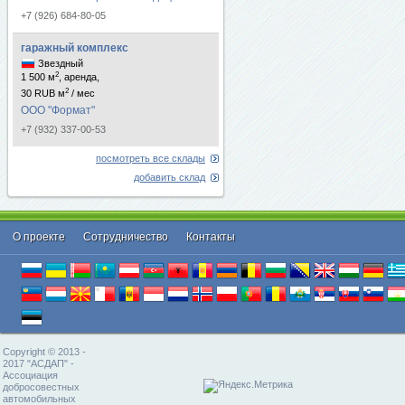
+7 (926) 684-80-05
гаражный комплекс
Звездный
2
1 500 м
, аренда,
2
30 RUB м
/ мес
ООО "Формат"
+7 (932) 337-00-53
посмотреть все склады
добавить склад
О проекте
Cотрудничество
Контакты
Copyright © 2013 -
2017 "АСДАП" -
Ассоциация
добросовестных
автомобильных