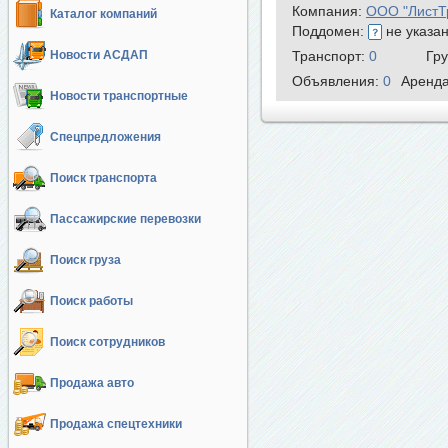
Компания:
ООО "ЛистТ
Каталог компаний
Поддомен:
не указа
Новости АСДАП
Транспорт:
0
Гр
Объявления:
0
Аренд
Новости транспортные
Спецпредложения
Поиск транспорта
Пассажирские перевозки
Поиск груза
Поиск работы
Поиск сотрудников
Продажа авто
Продажа спецтехники