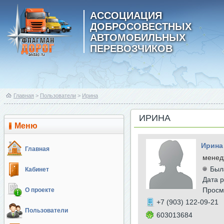
АССОЦИАЦИЯ
ДОБРОСОВЕСТНЫХ
АВТОМОБИЛЬНЫХ
ПЕРЕВОЗЧИКОВ
Главная
>
Пользователи
>
Ирина
ИРИНА
Меню
Ирина
Главная
менед
Был
Кабинет
Дата р
Просм
О проекте
+7 (903) 122-09-21
Пользователи
603013684