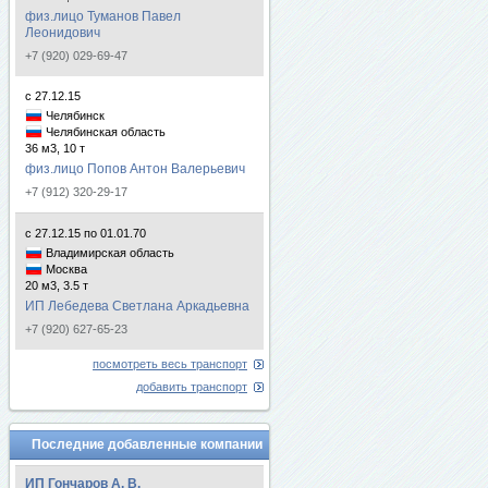
физ.лицо Туманов Павел
Леонидович
+7 (920) 029-69-47
с 27.12.15
Челябинск
Челябинская область
36 м3, 10 т
физ.лицо Попов Антон Валерьевич
+7 (912) 320-29-17
с 27.12.15 по 01.01.70
Владимирская область
Москва
20 м3, 3.5 т
ИП Лебедева Светлана Аркадьевна
+7 (920) 627-65-23
посмотреть весь транспорт
добавить транспорт
Последние добавленные компании
ИП Гончаров А. В.