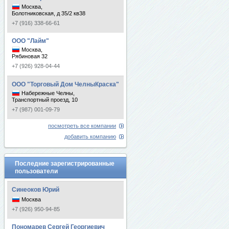
Москва,
Болотниковская, д 35/2 кв38
+7 (916) 338-66-61
ООО "Лайм"
Москва,
Рябиновая 32
+7 (926) 928-04-44
ООО "Торговый Дом ЧелныКраска"
Набережные Челны,
Транспортный проезд, 10
+7 (987) 001-09-79
посмотреть все компании
добавить компанию
Последние зарегистрированные
пользователи
Синеоков Юрий
Москва
+7 (926) 950-94-85
Пономарев Сергей Георгиевич