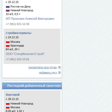
с 25.12.15
Ростов-на-Дону
Нижний Новгород
10 м3, 0,5 т
ИП Пронских Алексей Викторович
+7 (961) 631-12-59
стройматериалы
с 24.12.15
Москва
Краснодар
84 м3, 20 т
ООО "СпецМонолитСтрой"
+7 (961) 523-23-81
посмотреть все грузы
добавить груз
Последний добавленный транспорт
бортовой
с 28.12.15
Нижний Новгород
Москва
8.05 м3, 1.02 т