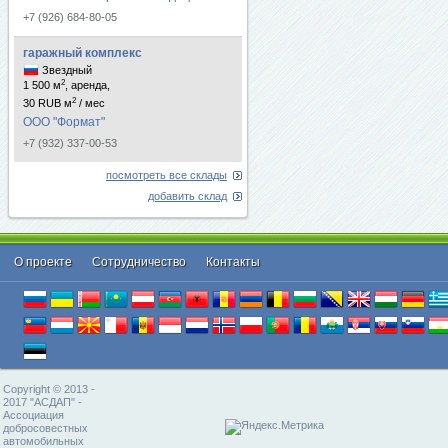
+7 (926) 684-80-05
гаражный комплекс
Звездный
2
1 500 м
, аренда,
2
30 RUB м
/ мес
ООО "Формат"
+7 (932) 337-00-53
посмотреть все склады
добавить склад
О проекте
Cотрудничество
Контакты
Copyright © 2013 -
2017 "АСДАП" -
Ассоциация
добросовестных
автомобильных