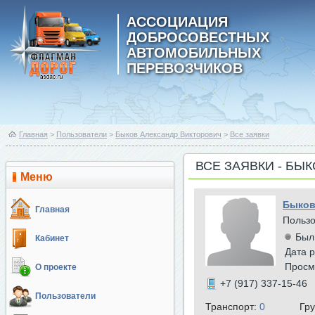
АССОЦИАЦИЯ
ДОБРОСОВЕСТНЫХ
АВТОМОБИЛЬНЫХ
ПЕРЕВОЗЧИКОВ
Главная
>
Пользователи
>
Быков Александр Викторович
>
Все заявки
ВСЕ ЗАЯВКИ - БЫ
Меню
Быков
Главная
Польз
Был
Кабинет
Дата р
Просм
О проекте
+7 (917) 337-15-46
Пользователи
Транспорт:
0
Гр