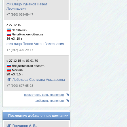
физ.лицо Туманов Павел
Леонидович
+7 (920) 029-69-47
с 27.12.15
Челябинск
Челябинская область
36 м3, 10 т
физ.лицо Попов Антон Валерьевич
+7 (912) 320-29-17
с 27.12.15 по 01.01.70
Владимирская область
Москва
20 м3, 3.5 т
ИП Лебедева Светлана Аркадьевна
+7 (920) 627-65-23
посмотреть весь транспорт
добавить транспорт
Последние добавленные компании
ИП Гончаров А. В.