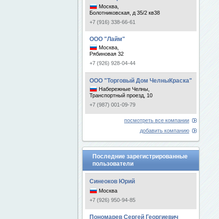
Москва,
Болотниковская, д 35/2 кв38
+7 (916) 338-66-61
ООО "Лайм"
Москва,
Рябиновая 32
+7 (926) 928-04-44
ООО "Торговый Дом ЧелныКраска"
Набережные Челны,
Транспортный проезд, 10
+7 (987) 001-09-79
посмотреть все компании
добавить компанию
Последние зарегистрированные
пользователи
Синеоков Юрий
Москва
+7 (926) 950-94-85
Пономарев Сергей Георгиевич