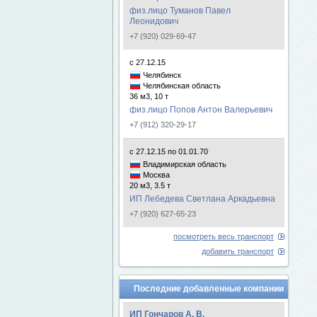
физ.лицо Туманов Павел
Леонидович
+7 (920) 029-69-47
с 27.12.15
Челябинск
Челябинская область
36 м3, 10 т
физ.лицо Попов Антон Валерьевич
+7 (912) 320-29-17
с 27.12.15 по 01.01.70
Владимирская область
Москва
20 м3, 3.5 т
ИП Лебедева Светлана Аркадьевна
+7 (920) 627-65-23
посмотреть весь транспорт
добавить транспорт
Последние добавленные компании
ИП Гончаров А. В.