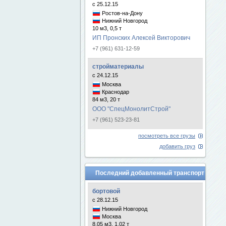
с 25.12.15
Ростов-на-Дону
Нижний Новгород
10 м3, 0,5 т
ИП Пронских Алексей Викторович
+7 (961) 631-12-59
стройматериалы
с 24.12.15
Москва
Краснодар
84 м3, 20 т
ООО "СпецМонолитСтрой"
+7 (961) 523-23-81
посмотреть все грузы
добавить груз
Последний добавленный транспорт
бортовой
с 28.12.15
Нижний Новгород
Москва
8.05 м3, 1.02 т