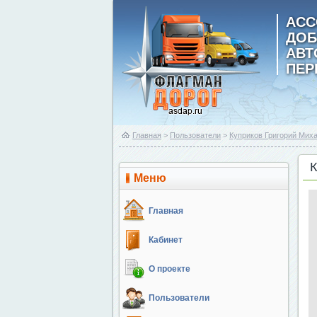
АСС
ДОБ
АВ
ПЕР
Главная
>
Пользователи
>
Куприков Григорий Мих
Меню
Главная
Кабинет
О проекте
Пользователи