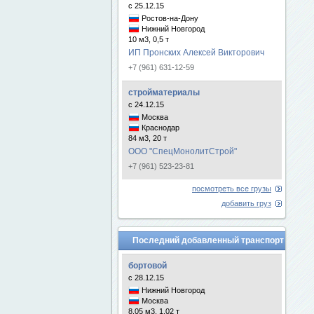
с 25.12.15
Ростов-на-Дону
Нижний Новгород
10 м3, 0,5 т
ИП Пронских Алексей Викторович
+7 (961) 631-12-59
стройматериалы
с 24.12.15
Москва
Краснодар
84 м3, 20 т
ООО "СпецМонолитСтрой"
+7 (961) 523-23-81
посмотреть все грузы
добавить груз
Последний добавленный транспорт
бортовой
с 28.12.15
Нижний Новгород
Москва
8.05 м3, 1.02 т