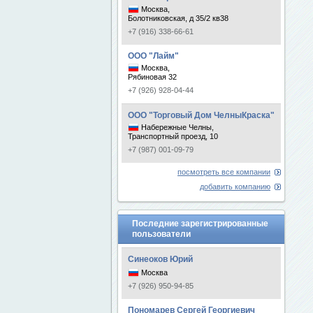
Москва,
Болотниковская, д 35/2 кв38
+7 (916) 338-66-61
ООО "Лайм"
Москва,
Рябиновая 32
+7 (926) 928-04-44
ООО "Торговый Дом ЧелныКраска"
Набережные Челны,
Транспортный проезд, 10
+7 (987) 001-09-79
посмотреть все компании
добавить компанию
Последние зарегистрированные
пользователи
Синеоков Юрий
Москва
+7 (926) 950-94-85
Пономарев Сергей Георгиевич