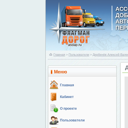
АСС
ДОБ
АВ
ПЕР
Главная
>
Пользователи
>
Дербенёв Алексей Вале
Меню
Главная
Кабинет
О проекте
Пользователи