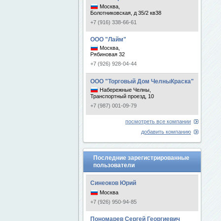
Москва,
Болотниковская, д 35/2 кв38
+7 (916) 338-66-61
ООО "Лайм"
Москва,
Рябиновая 32
+7 (926) 928-04-44
ООО "Торговый Дом ЧелныКраска"
Набережные Челны,
Транспортный проезд, 10
+7 (987) 001-09-79
посмотреть все компании
добавить компанию
Последние зарегистрированные
пользователи
Синеоков Юрий
Москва
+7 (926) 950-94-85
Пономарев Сергей Георгиевич