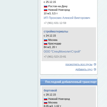
с 25.12.15
Ростов-на-Дону
Нижний Новгород
10 м3, 0,5 т
ИП Пронских Алексей Викторович
+7 (961) 631-12-59
стройматериалы
с 24.12.15
Москва
Краснодар
84 м3, 20 т
ООО "СпецМонолитСтрой"
+7 (961) 523-23-81
посмотреть все грузы
добавить груз
Последний добавленный транспорт
бортовой
с 28.12.15
Нижний Новгород
Москва
8.05 м3, 1.02 т