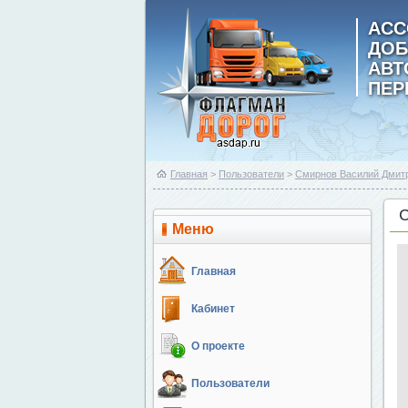
АСС
ДОБ
АВ
ПЕР
Главная
>
Пользователи
>
Смирнов Василий Дмит
Меню
Главная
Кабинет
О проекте
Пользователи