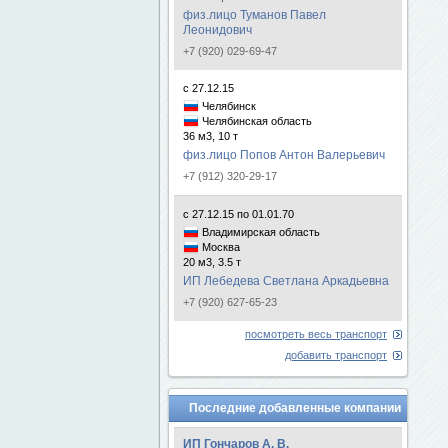
физ.лицо Туманов Павел
Леонидович
+7 (920) 029-69-47
с 27.12.15
Челябинск
Челябинская область
36 м3, 10 т
физ.лицо Попов Антон Валерьевич
+7 (912) 320-29-17
с 27.12.15 по 01.01.70
Владимирская область
Москва
20 м3, 3.5 т
ИП Лебедева Светлана Аркадьевна
+7 (920) 627-65-23
посмотреть весь транспорт
добавить транспорт
Последние добавленные компании
ИП Гончаров А. В.