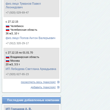
физ.лицо Туманов Павел
Леонидович
+7 (920) 029-69-47
с 27.12.15
Челябинск
Челябинская область
36 м3, 10 т
физ.лицо Попов Антон Валерьевич
+7 (912) 320-29-17
с 27.12.15 по 01.01.70
Владимирская область
Москва
20 м3, 3.5 т
ИП Лебедева Светлана Аркадьевна
+7 (920) 627-65-23
посмотреть весь транспорт
добавить транспорт
Последние добавленные компании
ИП Гончаров А. В.