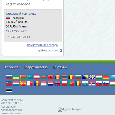
+7 (926) 684-80-05
гаражный комплекс
Звездный
2
1 500 м
, аренда,
2
30 RUB м
/ мес
ООО "Формат"
+7 (932) 337-00-53
посмотреть все склады
добавить склад
О проекте
Cотрудничество
Контакты
Copyright © 2013 -
2017 "АСДАП" -
Ассоциация
добросовестных
автомобильных