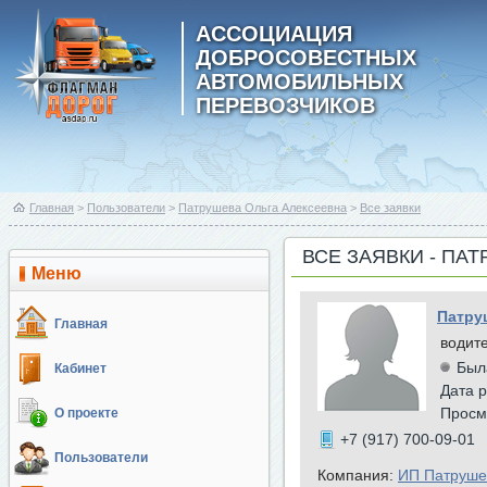
АССОЦИАЦИЯ
ДОБРОСОВЕСТНЫХ
АВТОМОБИЛЬНЫХ
ПЕРЕВОЗЧИКОВ
Главная
>
Пользователи
>
Патрушева Ольга Алексеевна
>
Все заявки
ВСЕ ЗАЯВКИ - ПА
Меню
Патру
Главная
водит
Был
Кабинет
Дата р
Просм
О проекте
+7 (917) 700-09-01
Пользователи
Компания:
ИП Патруше