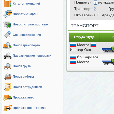
Поддомен:
не указа
Каталог компаний
Транспорт:
2
Гр
Новости АСДАП
Объявления:
0
Аренд
Новости транспортные
ТРАНСПОРТ
Спецпредложения
Откуда / Куда
К
Москва
Поиск транспорта
Йошкар-Ола
Пассажирские перевозки
Йошкар-Ола
Москва
Поиск груза
Поиск работы
Поиск сотрудников
Продажа авто
Продажа спецтехники