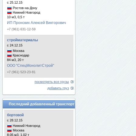
с 25.12.15
Ростов-на-Дону
Нижний Новгород
10 м3, 0,5 т
ИП Пронских Алексей Викторович
+7 (961) 631-12-59
стройматериалы
с 24.12.15
Москва
Краснодар
84 м3, 20 т
ООО "СпецМонолитСтрой"
+7 (961) 523-23-81
посмотреть все грузы
добавить груз
Последний добавленный транспорт
бортовой
с 28.12.15
Нижний Новгород
Москва
8.05 м3, 1.02 т