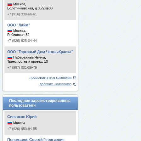
Москва,
Болотниковская, д 35/2 кв38
+7 (916) 338-66-61
ООО "Лайм"
Москва,
Рябиновая 32
+7 (926) 928-04-44
ООО "Торговый Дом ЧелныКраска"
Набережные Челны,
Транспортный проезд, 10
+7 (987) 001-09-79
посмотреть все компании
добавить компанию
Последние зарегистрированные
пользователи
Синеоков Юрий
Москва
+7 (926) 950-94-85
Пономарев Сергей Георгиевич