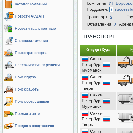
Компания:
ИП Воробье
Каталог компаний
Поддомен:
successfu
Новости АСДАП
Транспорт:
5
Гр
Объявления:
0
Аренд
Новости транспортные
ТРАНСПОРТ
Спецпредложения
Откуда / Куда
К
Поиск транспорта
Санкт-
Петербург
Пассажирские перевозки
Мурманск
Санкт-
Поиск груза
Петербург
Тверь
Поиск работы
Санкт-
Петербург
Поиск сотрудников
Мурманск
Санкт-
Продажа авто
Петербург
Тверь
Продажа спецтехники
Санкт-