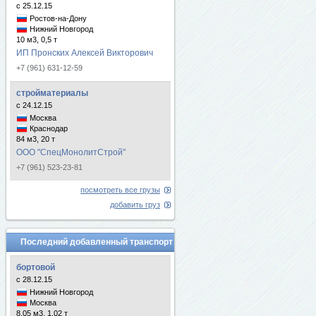
с 25.12.15
Ростов-на-Дону
Нижний Новгород
10 м3, 0,5 т
ИП Пронских Алексей Викторович
+7 (961) 631-12-59
стройматериалы
с 24.12.15
Москва
Краснодар
84 м3, 20 т
ООО "СпецМонолитСтрой"
+7 (961) 523-23-81
посмотреть все грузы
добавить груз
Последний добавленный транспорт
бортовой
с 28.12.15
Нижний Новгород
Москва
8.05 м3, 1.02 т