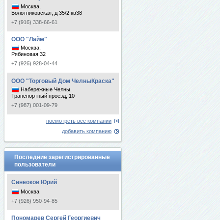
Москва,
Болотниковская, д 35/2 кв38
+7 (916) 338-66-61
ООО "Лайм"
Москва,
Рябиновая 32
+7 (926) 928-04-44
ООО "Торговый Дом ЧелныКраска"
Набережные Челны,
Транспортный проезд, 10
+7 (987) 001-09-79
посмотреть все компании
добавить компанию
Последние зарегистрированные
пользователи
Синеоков Юрий
Москва
+7 (926) 950-94-85
Пономарев Сергей Георгиевич