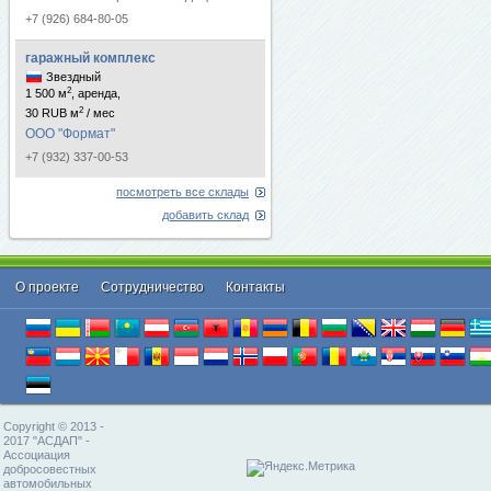
+7 (926) 684-80-05
гаражный комплекс
Звездный
2
1 500 м
, аренда,
2
30 RUB м
/ мес
ООО "Формат"
+7 (932) 337-00-53
посмотреть все склады
добавить склад
О проекте
Cотрудничество
Контакты
Copyright © 2013 -
2017 "АСДАП" -
Ассоциация
добросовестных
автомобильных