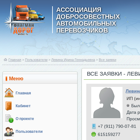
АССОЦИАЦИЯ
ДОБРОСОВЕСТНЫХ
АВТОМОБИЛЬНЫХ
ПЕРЕВОЗЧИКОВ
Главная
>
Пользователи
>
Левина Ирина Геннадьевна
>
Все заявки
ВСЕ ЗАЯВКИ - ЛЕ
Меню
Левин
Главная
ИП (и
Был
Кабинет
Дата р
Просм
О проекте
+7 (911) 790-07-81
Пользователи
615159277