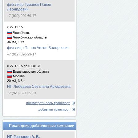
физ.лицо Туманов Павел
Леонидович
+7 (920) 029-69-47
с 27.12.15
Челябинск
Челябинская область
36 м3, 10 т
физ.лицо Попов Антон Валерьевич
+7 (912) 320-29-17
с 27.12.15 по 01.01.70
Владимирская область
Москва
20 м3, 3.5 т
ИП Лебедева Светлана Аркадьевна
+7 (920) 627-65-23
посмотреть весь транспорт
добавить транспорт
Последние добавленные компании
ИП Гончаров А. В.