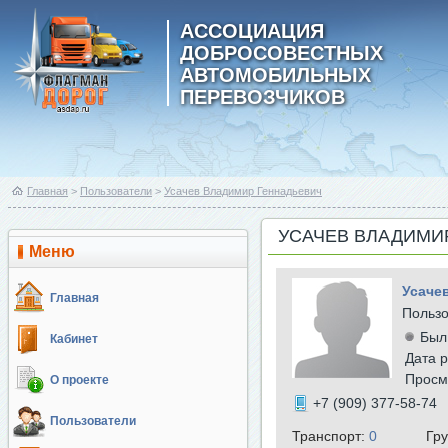
АССОЦИАЦИЯ
ДОБРОСОВЕСТНЫХ
АВТОМОБИЛЬНЫХ
ПЕРЕВОЗЧИКОВ
Главная
>
Пользователи
>
Усачев Владимир Геннадьевич
УСАЧЕВ ВЛАДИМИ
Меню
Усаче
Главная
Польз
Был
Кабинет
Дата р
Просм
О проекте
+7 (909) 377-58-74
Пользователи
Транспорт:
0
Гр