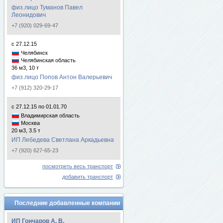
физ.лицо Туманов Павел
Леонидович
+7 (920) 029-69-47
с 27.12.15
Челябинск
Челябинская область
36 м3, 10 т
физ.лицо Попов Антон Валерьевич
+7 (912) 320-29-17
с 27.12.15 по 01.01.70
Владимирская область
Москва
20 м3, 3.5 т
ИП Лебедева Светлана Аркадьевна
+7 (920) 627-65-23
посмотреть весь транспорт
добавить транспорт
Последние добавленные компании
ИП Гончаров А. В.