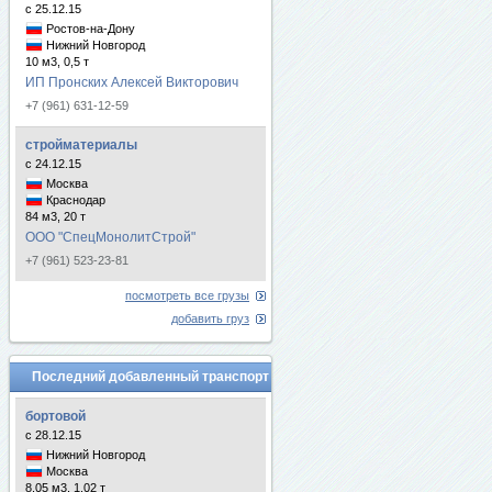
с 25.12.15
Ростов-на-Дону
Нижний Новгород
10 м3, 0,5 т
ИП Пронских Алексей Викторович
+7 (961) 631-12-59
стройматериалы
с 24.12.15
Москва
Краснодар
84 м3, 20 т
ООО "СпецМонолитСтрой"
+7 (961) 523-23-81
посмотреть все грузы
добавить груз
Последний добавленный транспорт
бортовой
с 28.12.15
Нижний Новгород
Москва
8.05 м3, 1.02 т