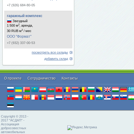
+7 (926) 684-80-05
гаражный комплекс
Звездный
2
1 500 м
, аренда,
2
30 RUB м
/ мес
ООО "Формат"
+7 (932) 337-00-53
посмотреть все склады
добавить склад
О проекте
Cотрудничество
Контакты
Copyright © 2013 -
2017 "АСДАП" -
Ассоциация
добросовестных
автомобильных