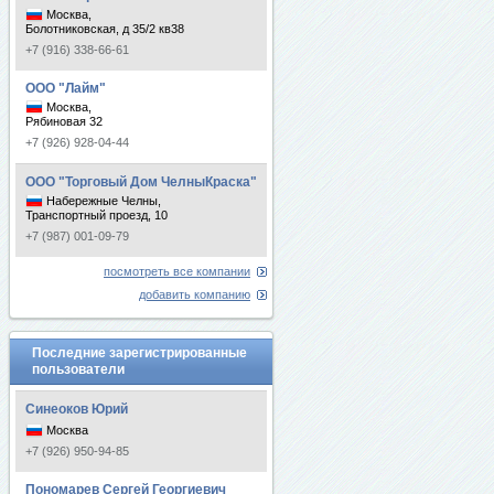
Москва,
Болотниковская, д 35/2 кв38
+7 (916) 338-66-61
ООО "Лайм"
Москва,
Рябиновая 32
+7 (926) 928-04-44
ООО "Торговый Дом ЧелныКраска"
Набережные Челны,
Транспортный проезд, 10
+7 (987) 001-09-79
посмотреть все компании
добавить компанию
Последние зарегистрированные
пользователи
Синеоков Юрий
Москва
+7 (926) 950-94-85
Пономарев Сергей Георгиевич