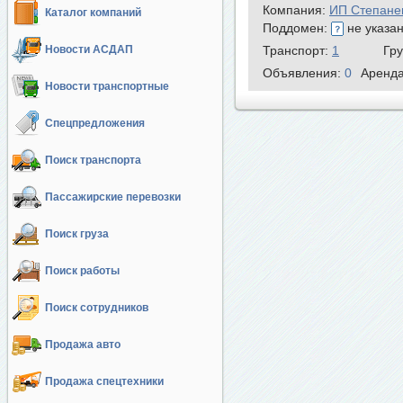
Компания:
ИП Степане
Каталог компаний
Поддомен:
не указа
Новости АСДАП
Транспорт:
1
Гр
Объявления:
0
Аренд
Новости транспортные
Спецпредложения
Поиск транспорта
Пассажирские перевозки
Поиск груза
Поиск работы
Поиск сотрудников
Продажа авто
Продажа спецтехники