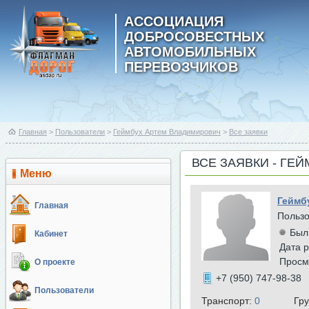
АССОЦИАЦИЯ
ДОБРОСОВЕСТНЫХ
АВТОМОБИЛЬНЫХ
ПЕРЕВОЗЧИКОВ
Главная
>
Пользователи
>
Геймбух Артем Владимирович
>
Все заявки
ВСЕ ЗАЯВКИ - ГЕ
Меню
Геймб
Главная
Польз
Был
Кабинет
Дата р
Просм
О проекте
+7 (950) 747-98-38
Пользователи
Транспорт:
0
Гр