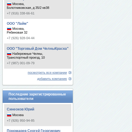
Москва,
Болотниковская, д 35/2 кв38
+7 (916) 338-66-61
ООО "Лайм"
Москва,
Рябиновая 32
+7 (926) 928-04-44
ООО "Торговый Дом ЧелныКраска"
Набережные Челны,
Транспортный проезд, 10
+7 (987) 001-09-79
посмотреть все компании
добавить компанию
Последние зарегистрированные
пользователи
Синеоков Юрий
Москва
+7 (926) 950-94-85
Пономарев Сергей Георгиевич