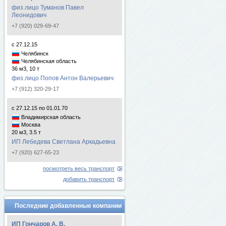
физ.лицо Туманов Павел
Леонидович
+7 (920) 029-69-47
с 27.12.15
Челябинск
Челябинская область
36 м3, 10 т
физ.лицо Попов Антон Валерьевич
+7 (912) 320-29-17
с 27.12.15 по 01.01.70
Владимирская область
Москва
20 м3, 3.5 т
ИП Лебедева Светлана Аркадьевна
+7 (920) 627-65-23
посмотреть весь транспорт
добавить транспорт
Последние добавленные компании
ИП Гончаров А. В.