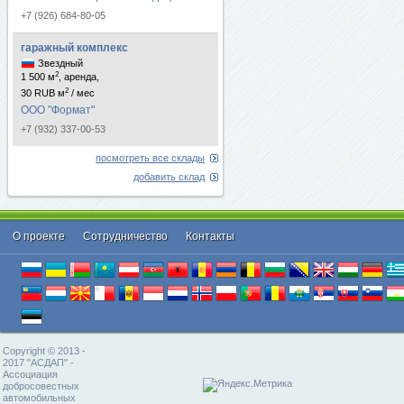
+7 (926) 684-80-05
гаражный комплекс
Звездный
2
1 500 м
, аренда,
2
30 RUB м
/ мес
ООО "Формат"
+7 (932) 337-00-53
посмотреть все склады
добавить склад
О проекте
Cотрудничество
Контакты
Copyright © 2013 -
2017 "АСДАП" -
Ассоциация
добросовестных
автомобильных