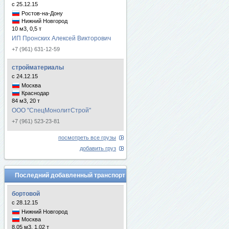
с 25.12.15
Ростов-на-Дону
Нижний Новгород
10 м3, 0,5 т
ИП Пронских Алексей Викторович
+7 (961) 631-12-59
стройматериалы
с 24.12.15
Москва
Краснодар
84 м3, 20 т
ООО "СпецМонолитСтрой"
+7 (961) 523-23-81
посмотреть все грузы
добавить груз
Последний добавленный транспорт
бортовой
с 28.12.15
Нижний Новгород
Москва
8.05 м3, 1.02 т