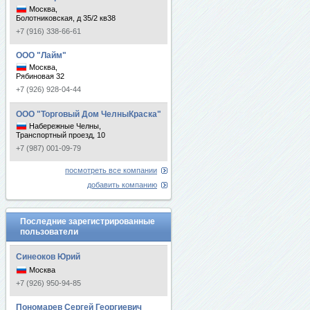
Москва,
Болотниковская, д 35/2 кв38
+7 (916) 338-66-61
ООО "Лайм"
Москва,
Рябиновая 32
+7 (926) 928-04-44
ООО "Торговый Дом ЧелныКраска"
Набережные Челны,
Транспортный проезд, 10
+7 (987) 001-09-79
посмотреть все компании
добавить компанию
Последние зарегистрированные
пользователи
Синеоков Юрий
Москва
+7 (926) 950-94-85
Пономарев Сергей Георгиевич