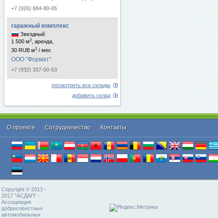
+7 (926) 684-80-05
гаражный комплекс
Звездный
2
1 500 м
, аренда,
2
30 RUB м
/ мес
ООО "Формат"
+7 (932) 337-00-53
посмотреть все склады
добавить склад
О проекте
Cотрудничество
Контакты
Copyright © 2013 -
2017 "АСДАП" -
Ассоциация
добросовестных
автомобильных