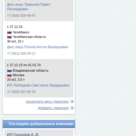
физ.лицо Туманов Павел
Леонидович
+7 (920) 029-69-47
с 27.12.15
Челябинск
Челябинская область
36 м3, 10 т
физ.лицо Попов Антон Валерьевич
+7 (912) 320-29-17
с 27.12.15 по 01.01.70
Владимирская область
Москва
20 м3, 3.5 т
ИП Лебедева Светлана Аркадьевна
+7 (920) 627-65-23
посмотреть весь транспорт
добавить транспорт
Последние добавленные компании
ИП Гончаров А. В.