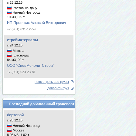
с 25.12.15
Ростов-на-Дону
Нижний Новгород
10 м3, 0,5 т
ИП Пронских Алексей Викторович
+7 (961) 631-12-59
стройматериалы
с 24.12.15
Москва
Краснодар
84 м3, 20 т
ООО "СпецМонолитСтрой"
+7 (961) 523-23-81
посмотреть все грузы
добавить груз
Последний добавленный транспорт
бортовой
с 28.12.15
Нижний Новгород
Москва
8.05 м3, 1.02 т