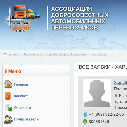
АССОЦИАЦИЯ
ДОБРОСОВЕСТНЫХ
АВТОМОБИЛЬНЫХ
ПЕРЕВОЗЧИКОВ
Главная
>
Пользователи
>
Харыбин Сергей Георгиевич
>
Все заявки
ВСЕ ЗАЯВКИ - ХА
Меню
Харыб
Главная
Польз
Был
Кабинет
Дата р
Просм
О проекте
+7 (909) 312-22-06
Пользователи
600881649