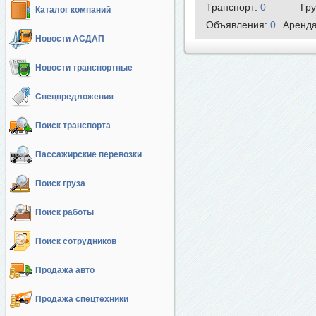
Транспорт:
0
Гр
Каталог компаний
Объявления:
0
Аренд
Новости АСДАП
Новости транспортные
Спецпредложения
Поиск транспорта
Пассажирские перевозки
Поиск груза
Поиск работы
Поиск сотрудников
Продажа авто
Продажа спецтехники