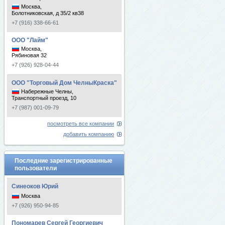
Москва,
Болотниковская, д 35/2 кв38
+7 (916) 338-66-61
ООО "Лайм"
Москва,
Рябиновая 32
+7 (926) 928-04-44
ООО "Торговый Дом ЧелныКраска"
Набережные Челны,
Транспортный проезд, 10
+7 (987) 001-09-79
посмотреть все компании
добавить компанию
Последние зарегистрированные
пользователи
Синеоков Юрий
Москва
+7 (926) 950-94-85
Пономарев Сергей Георгиевич