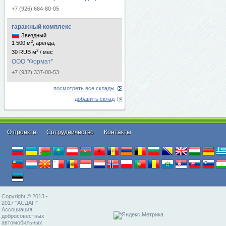
+7 (926) 684-80-05
гаражный комплекс
Звездный
2
1 500 м
, аренда,
2
30 RUB м
/ мес
ООО "Формат"
+7 (932) 337-00-53
посмотреть все склады
добавить склад
О проекте
Cотрудничество
Контакты
Copyright © 2013 -
2017 "АСДАП" -
Ассоциация
добросовестных
автомобильных