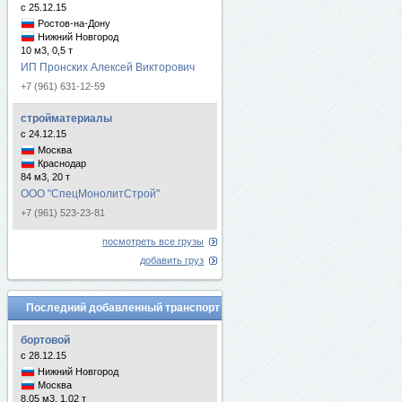
с 25.12.15
Ростов-на-Дону
Нижний Новгород
10 м3, 0,5 т
ИП Пронских Алексей Викторович
+7 (961) 631-12-59
стройматериалы
с 24.12.15
Москва
Краснодар
84 м3, 20 т
ООО "СпецМонолитСтрой"
+7 (961) 523-23-81
посмотреть все грузы
добавить груз
Последний добавленный транспорт
бортовой
с 28.12.15
Нижний Новгород
Москва
8.05 м3, 1.02 т