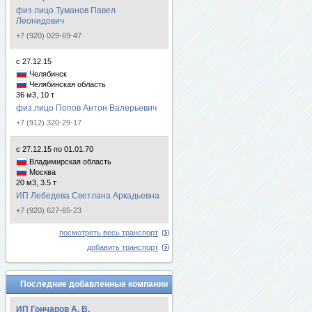
физ.лицо Туманов Павел
Леонидович
+7 (920) 029-69-47
с 27.12.15
Челябинск
Челябинская область
36 м3, 10 т
физ.лицо Попов Антон Валерьевич
+7 (912) 320-29-17
с 27.12.15 по 01.01.70
Владимирская область
Москва
20 м3, 3.5 т
ИП Лебедева Светлана Аркадьевна
+7 (920) 627-65-23
посмотреть весь транспорт
добавить транспорт
Последние добавленные компании
ИП Гончаров А. В.