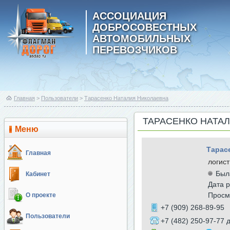
АССОЦИАЦИЯ
ДОБРОСОВЕСТНЫХ
АВТОМОБИЛЬНЫХ
ПЕРЕВОЗЧИКОВ
Главная
>
Пользователи
>
Тарасенко Наталия Николаевна
ТАРАСЕНКО НАТА
Меню
Тарас
Главная
логист
Был
Кабинет
Дата р
Просм
О проекте
+7 (909) 268-89-95
Пользователи
+7 (482) 250-97-77 