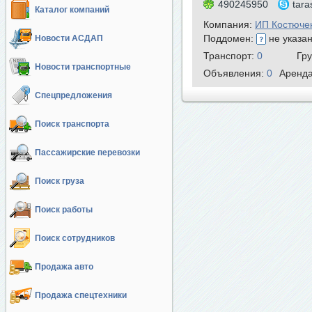
490245950
tara
Каталог компаний
Компания:
ИП Костючен
Поддомен:
не указа
Новости АСДАП
Транспорт:
0
Гр
Новости транспортные
Объявления:
0
Аренд
Спецпредложения
Поиск транспорта
Пассажирские перевозки
Поиск груза
Поиск работы
Поиск сотрудников
Продажа авто
Продажа спецтехники