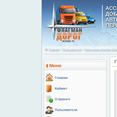
АСС
ДОБ
АВ
ПЕР
Главная
>
Пользователи
>
Галиуллина Альфия Ша
Меню
Главная
Кабинет
О проекте
Пользователи