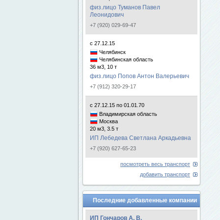
физ.лицо Туманов Павел
Леонидович
+7 (920) 029-69-47
с 27.12.15
Челябинск
Челябинская область
36 м3, 10 т
физ.лицо Попов Антон Валерьевич
+7 (912) 320-29-17
с 27.12.15 по 01.01.70
Владимирская область
Москва
20 м3, 3.5 т
ИП Лебедева Светлана Аркадьевна
+7 (920) 627-65-23
посмотреть весь транспорт
добавить транспорт
Последние добавленные компании
ИП Гончаров А. В.