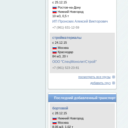
с 25.12.15
Ростов-на-Дону
Нижний Новгород
10 м3, 0,5 т
ИП Пронских Алексей Викторович
+7 (961) 631-12-59
стройматериалы
с 24.12.15
Москва
Краснодар
84 м3, 20 т
ООО "СпецМонолитСтрой"
+7 (961) 523-23-81
посмотреть все грузы
добавить груз
Последний добавленный транспорт
бортовой
с 28.12.15
Нижний Новгород
Москва
8.05 м3, 1.02 т