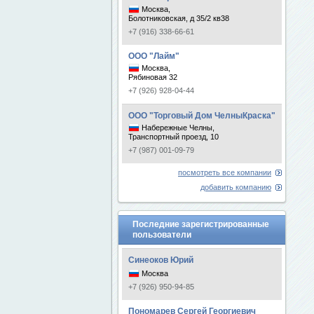
Москва,
Болотниковская, д 35/2 кв38
+7 (916) 338-66-61
ООО "Лайм"
Москва,
Рябиновая 32
+7 (926) 928-04-44
ООО "Торговый Дом ЧелныКраска"
Набережные Челны,
Транспортный проезд, 10
+7 (987) 001-09-79
посмотреть все компании
добавить компанию
Последние зарегистрированные
пользователи
Синеоков Юрий
Москва
+7 (926) 950-94-85
Пономарев Сергей Георгиевич