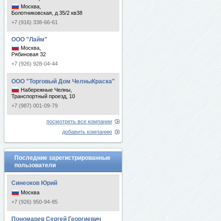
Москва,
Болотниковская, д 35/2 кв38
+7 (916) 338-66-61
ООО "Лайм"
Москва,
Рябиновая 32
+7 (926) 928-04-44
ООО "Торговый Дом ЧелныКраска"
Набережные Челны,
Транспортный проезд, 10
+7 (987) 001-09-79
посмотреть все компании
добавить компанию
Последние зарегистрированные
пользователи
Синеоков Юрий
Москва
+7 (926) 950-94-85
Пономарев Сергей Георгиевич