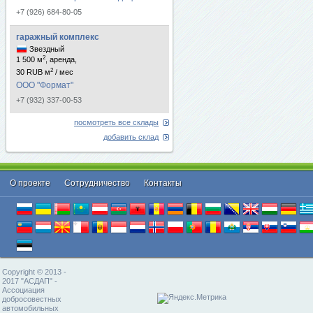
+7 (926) 684-80-05
гаражный комплекс
Звездный
2
1 500 м
, аренда,
2
30 RUB м
/ мес
ООО "Формат"
+7 (932) 337-00-53
посмотреть все склады
добавить склад
О проекте
Cотрудничество
Контакты
Copyright © 2013 -
2017 "АСДАП" -
Ассоциация
добросовестных
автомобильных