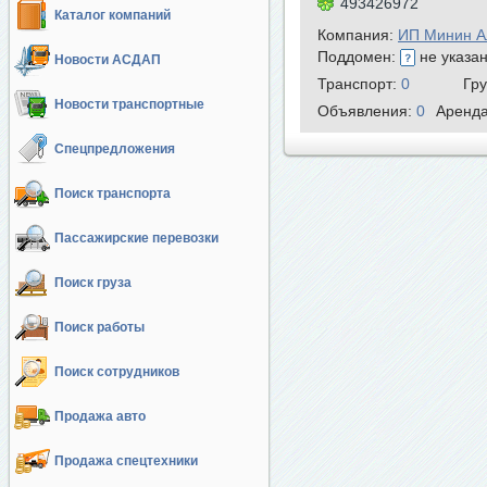
493426972
Каталог компаний
Компания:
ИП Минин А
Поддомен:
не указа
Новости АСДАП
Транспорт:
0
Гр
Новости транспортные
Объявления:
0
Аренд
Спецпредложения
Поиск транспорта
Пассажирские перевозки
Поиск груза
Поиск работы
Поиск сотрудников
Продажа авто
Продажа спецтехники