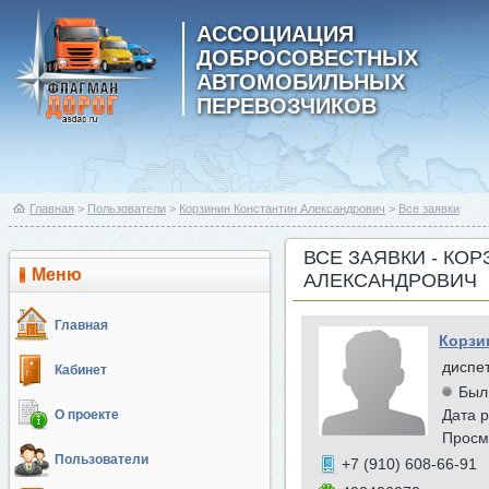
АССОЦИАЦИЯ
ДОБРОСОВЕСТНЫХ
АВТОМОБИЛЬНЫХ
ПЕРЕВОЗЧИКОВ
Главная
>
Пользователи
>
Корзинин Константин Александрович
>
Все заявки
ВСЕ ЗАЯВКИ - КО
Меню
АЛЕКСАНДРОВИЧ
Главная
Корзи
диспе
Кабинет
Был
Дата р
О проекте
Просм
Пользователи
+7 (910) 608-66-91