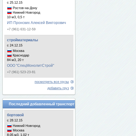
с 25.12.15
Ростов-на-Дону
Нижний Новгород
10 м3, 0,5 т
ИП Пронских Алексей Викторович
+7 (961) 631-12-59
стройматериалы
с 24.12.15
Москва
Краснодар
84 м3, 20 т
ООО "СпецМонолитСтрой"
+7 (961) 523-23-81
посмотреть все грузы
добавить груз
Последний добавленный транспорт
бортовой
с 28.12.15
Нижний Новгород
Москва
8.05 м3, 1.02 т