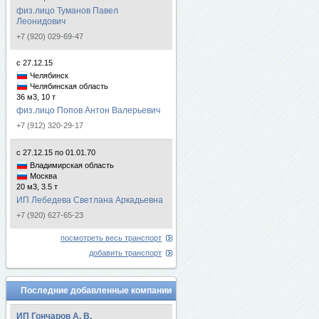
физ.лицо Туманов Павел
Леонидович
+7 (920) 029-69-47
с 27.12.15
Челябинск
Челябинская область
36 м3, 10 т
физ.лицо Попов Антон Валерьевич
+7 (912) 320-29-17
с 27.12.15 по 01.01.70
Владимирская область
Москва
20 м3, 3.5 т
ИП Лебедева Светлана Аркадьевна
+7 (920) 627-65-23
посмотреть весь транспорт
добавить транспорт
Последние добавленные компании
ИП Гончаров А. В.