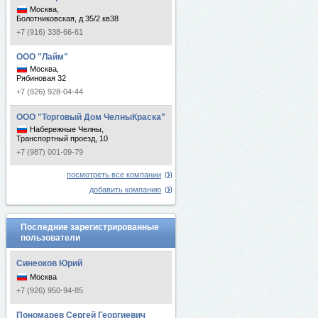
Москва,
Болотниковская, д 35/2 кв38
+7 (916) 338-66-61
ООО "Лайм"
Москва,
Рябиновая 32
+7 (926) 928-04-44
ООО "Торговый Дом ЧелныКраска"
Набережные Челны,
Транспортный проезд, 10
+7 (987) 001-09-79
посмотреть все компании
добавить компанию
Последние зарегистрированные
пользователи
Синеоков Юрий
Москва
+7 (926) 950-94-85
Пономарев Сергей Георгиевич