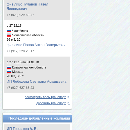
физ.лицо Туманов Павел
Леонидович
+7 (920) 029-69-47
с 27.12.15
Челябинск
Челябинская область
36 м3, 10 т
физ.лицо Попов Антон Валерьевич
+7 (912) 320-29-17
с 27.12.15 по 01.01.70
Владимирская область
Москва
20 м3, 3.5 т
ИП Лебедева Светлана Аркадьевна
+7 (920) 627-65-23
посмотреть весь транспорт
добавить транспорт
Последние добавленные компании
ИП Гончаров А. В.