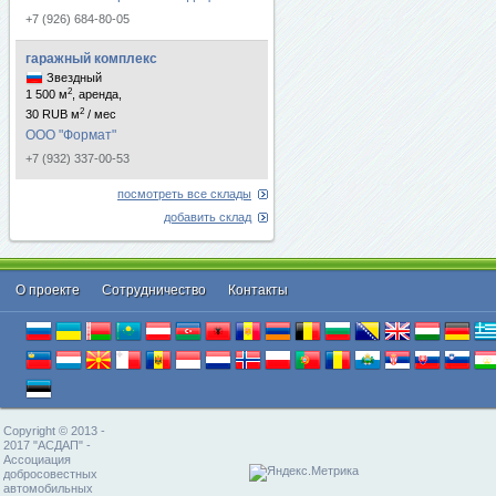
+7 (926) 684-80-05
гаражный комплекс
Звездный
2
1 500 м
, аренда,
2
30 RUB м
/ мес
ООО "Формат"
+7 (932) 337-00-53
посмотреть все склады
добавить склад
О проекте
Cотрудничество
Контакты
Copyright © 2013 -
2017 "АСДАП" -
Ассоциация
добросовестных
автомобильных