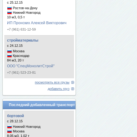
с 25.12.15
Ростов-на-Дону
Нижний Новгород
10 м3, 0,5 т
ИП Пронских Алексей Викторович
+7 (961) 631-12-59
стройматериалы
с 24.12.15
Москва
Краснодар
84 м3, 20 т
ООО "СпецМонолитСтрой"
+7 (961) 523-23-81
посмотреть все грузы
добавить груз
Последний добавленный транспорт
бортовой
с 28.12.15
Нижний Новгород
Москва
8.05 м3, 1.02 т