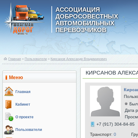
АССОЦИАЦИЯ
ДОБРОСОВЕСТНЫХ
АВТОМОБИЛЬНЫХ
ПЕРЕВОЗЧИКОВ
Главная
>
Пользователи
>
Кирсанов Александр Владимирович
КИРСАНОВ АЛЕКС
Меню
Кирса
Главная
Польз
Был
Кабинет
Дата р
Просм
О проекте
+7 (917) 304-84-85
Пользователи
Транспорт:
0
Гр