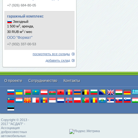
+7 (926) 684-80-05
гаражный комплекс
Звездный
2
1 500 м
, аренда,
2
30 RUB м
/ мес
ООО "Формат"
+7 (932) 337-00-53
посмотреть все склады
добавить склад
О проекте
Cотрудничество
Контакты
Copyright © 2013 -
2017 "АСДАП" -
Ассоциация
добросовестных
автомобильных