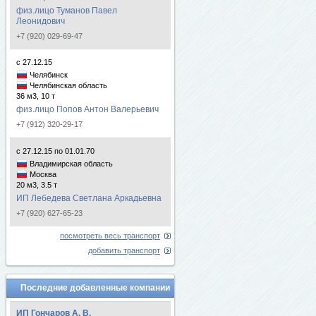
физ.лицо Туманов Павел
Леонидович
+7 (920) 029-69-47
с 27.12.15
Челябинск
Челябинская область
36 м3, 10 т
физ.лицо Попов Антон Валерьевич
+7 (912) 320-29-17
с 27.12.15 по 01.01.70
Владимирская область
Москва
20 м3, 3.5 т
ИП Лебедева Светлана Аркадьевна
+7 (920) 627-65-23
посмотреть весь транспорт
добавить транспорт
Последние добавленные компании
ИП Гончаров А. В.