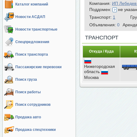
Компания:
ИП Лебедев
Каталог компаний
Поддомен:
не указа
Новости АСДАП
Транспорт:
1
Гр
Объявления:
0
Аренд
Новости транспортные
ТРАНСПОРТ
Спецпредложения
Откуда / Куда
К
Поиск транспорта
Нижегородская
Пассажирские перевозки
область
Москва
Поиск груза
Поиск работы
Поиск сотрудников
Продажа авто
Продажа спецтехники