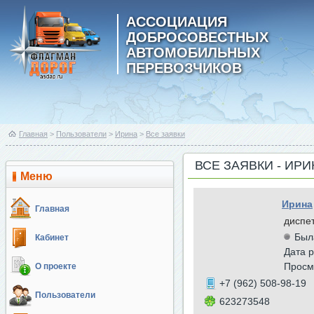
АССОЦИАЦИЯ
ДОБРОСОВЕСТНЫХ
АВТОМОБИЛЬНЫХ
ПЕРЕВОЗЧИКОВ
Главная
>
Пользователи
>
Ирина
>
Все заявки
ВСЕ ЗАЯВКИ - ИРИ
Меню
Ирина
Главная
диспе
Был
Кабинет
Дата р
Просм
О проекте
+7 (962) 508-98-19
Пользователи
623273548