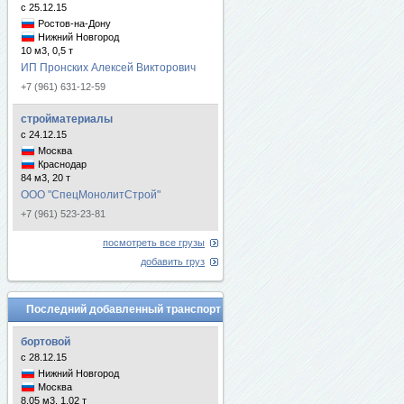
с 25.12.15
Ростов-на-Дону
Нижний Новгород
10 м3, 0,5 т
ИП Пронских Алексей Викторович
+7 (961) 631-12-59
стройматериалы
с 24.12.15
Москва
Краснодар
84 м3, 20 т
ООО "СпецМонолитСтрой"
+7 (961) 523-23-81
посмотреть все грузы
добавить груз
Последний добавленный транспорт
бортовой
с 28.12.15
Нижний Новгород
Москва
8.05 м3, 1.02 т