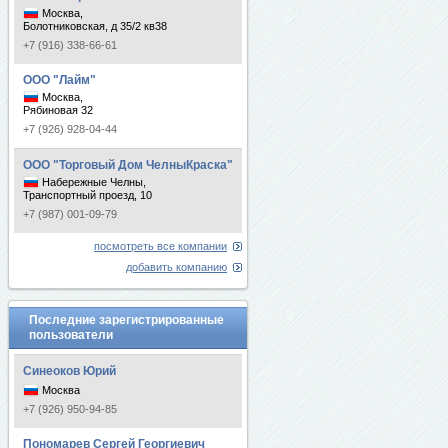
Москва,
Болотниковская, д 35/2 кв38
+7 (916) 338-66-61
ООО "Лайм"
Москва,
Рябиновая 32
+7 (926) 928-04-44
ООО "Торговый Дом ЧелныКраска"
Набережные Челны,
Транспортный проезд, 10
+7 (987) 001-09-79
посмотреть все компании
добавить компанию
Последние зарегистрированные
пользователи
Синеоков Юрий
Москва
+7 (926) 950-94-85
Пономарев Сергей Георгиевич