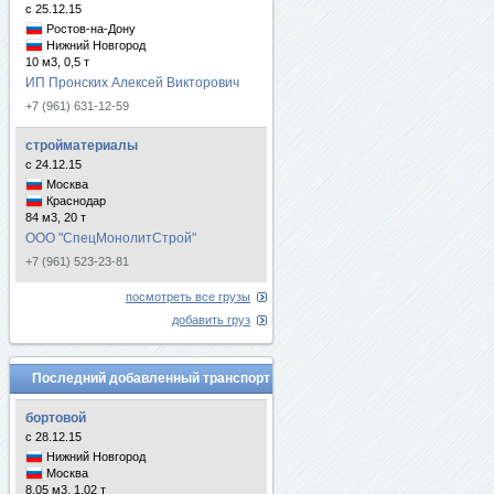
с 25.12.15
Ростов-на-Дону
Нижний Новгород
10 м3, 0,5 т
ИП Пронских Алексей Викторович
+7 (961) 631-12-59
стройматериалы
с 24.12.15
Москва
Краснодар
84 м3, 20 т
ООО "СпецМонолитСтрой"
+7 (961) 523-23-81
посмотреть все грузы
добавить груз
Последний добавленный транспорт
бортовой
с 28.12.15
Нижний Новгород
Москва
8.05 м3, 1.02 т