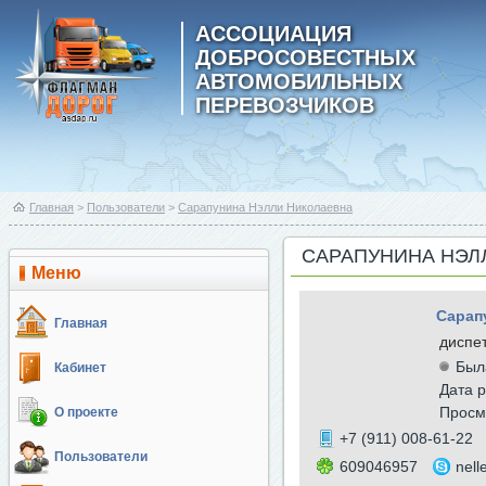
АССОЦИАЦИЯ
ДОБРОСОВЕСТНЫХ
АВТОМОБИЛЬНЫХ
ПЕРЕВОЗЧИКОВ
Главная
>
Пользователи
>
Сарапунина Нэлли Николаевна
САРАПУНИНА НЭЛ
Меню
Сарап
Главная
диспе
Был
Кабинет
Дата р
Просм
О проекте
+7 (911) 008-61-22
Пользователи
609046957
nell