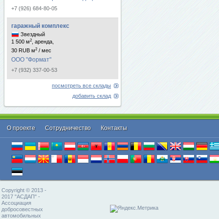
+7 (926) 684-80-05
гаражный комплекс
Звездный
2
1 500 м
, аренда,
2
30 RUB м
/ мес
ООО "Формат"
+7 (932) 337-00-53
посмотреть все склады
добавить склад
О проекте
Cотрудничество
Контакты
Copyright © 2013 -
2017 "АСДАП" -
Ассоциация
добросовестных
автомобильных