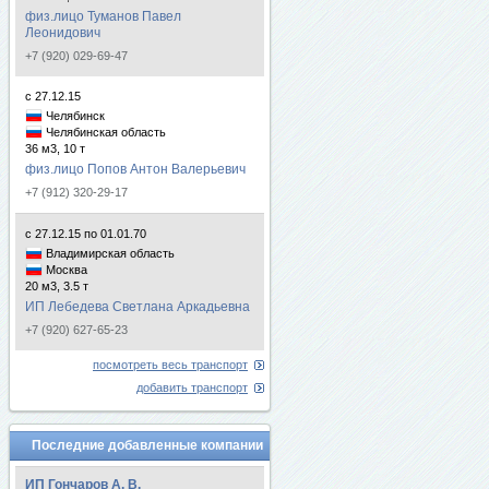
физ.лицо Туманов Павел
Леонидович
+7 (920) 029-69-47
с 27.12.15
Челябинск
Челябинская область
36 м3, 10 т
физ.лицо Попов Антон Валерьевич
+7 (912) 320-29-17
с 27.12.15 по 01.01.70
Владимирская область
Москва
20 м3, 3.5 т
ИП Лебедева Светлана Аркадьевна
+7 (920) 627-65-23
посмотреть весь транспорт
добавить транспорт
Последние добавленные компании
ИП Гончаров А. В.