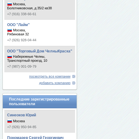
Москва,
Болотниковская, д 35/2 кв38
+7 (916) 338-66-61
ООО "Лайм"
Москва,
Рябиновая 32
+7 (926) 928-04-44
ООО "Торговый Дом ЧелныКраска"
Набережные Челны,
Транспортный проезд, 10
+7 (987) 001-09-79
посмотреть все компании
добавить компанию
Последние зарегистрированные
пользователи
Синеоков Юрий
Москва
+7 (926) 950-94-85
Пономарев Сергей Георгиевич