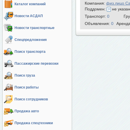
Компания:
физ.лицо С
Каталог компаний
Поддомен:
не указа
Новости АСДАП
Транспорт:
0
Гр
Объявления:
0
Аренд
Новости транспортные
Спецпредложения
Поиск транспорта
Пассажирские перевозки
Поиск груза
Поиск работы
Поиск сотрудников
Продажа авто
Продажа спецтехники