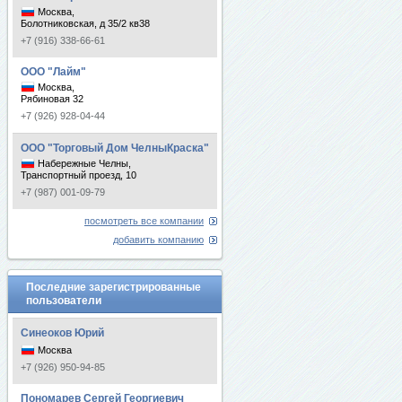
Москва,
Болотниковская, д 35/2 кв38
+7 (916) 338-66-61
ООО "Лайм"
Москва,
Рябиновая 32
+7 (926) 928-04-44
ООО "Торговый Дом ЧелныКраска"
Набережные Челны,
Транспортный проезд, 10
+7 (987) 001-09-79
посмотреть все компании
добавить компанию
Последние зарегистрированные
пользователи
Синеоков Юрий
Москва
+7 (926) 950-94-85
Пономарев Сергей Георгиевич