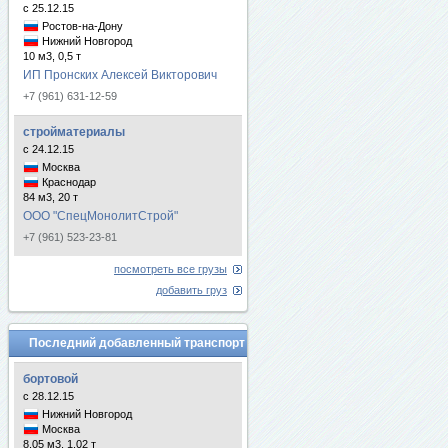
с 25.12.15
Ростов-на-Дону
Нижний Новгород
10 м3, 0,5 т
ИП Пронских Алексей Викторович
+7 (961) 631-12-59
стройматериалы
с 24.12.15
Москва
Краснодар
84 м3, 20 т
ООО "СпецМонолитСтрой"
+7 (961) 523-23-81
посмотреть все грузы
добавить груз
Последний добавленный транспорт
бортовой
с 28.12.15
Нижний Новгород
Москва
8.05 м3, 1.02 т