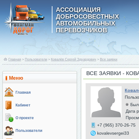
АССОЦИАЦИЯ
ДОБРОСОВЕСТНЫХ
АВТОМОБИЛЬНЫХ
ПЕРЕВОЗЧИКОВ
Главная
>
Пользователи
>
Ковалёв Сергей Эдуардович
>
Все заявки
ВСЕ ЗАЯВКИ - КО
Меню
Ковал
Главная
Польз
Был
Кабинет
Дата р
Просм
О проекте
+7 (965) 370-26-75
Пользователи
kovalevsergei33