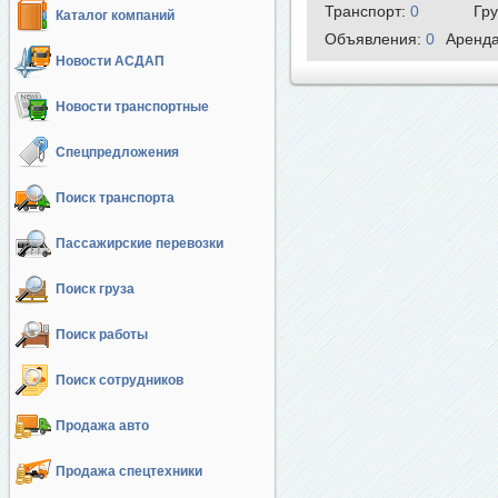
Транспорт:
0
Гр
Каталог компаний
Объявления:
0
Аренд
Новости АСДАП
Новости транспортные
Спецпредложения
Поиск транспорта
Пассажирские перевозки
Поиск груза
Поиск работы
Поиск сотрудников
Продажа авто
Продажа спецтехники