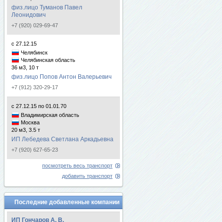
физ.лицо Туманов Павел
Леонидович
+7 (920) 029-69-47
с 27.12.15
Челябинск
Челябинская область
36 м3, 10 т
физ.лицо Попов Антон Валерьевич
+7 (912) 320-29-17
с 27.12.15 по 01.01.70
Владимирская область
Москва
20 м3, 3.5 т
ИП Лебедева Светлана Аркадьевна
+7 (920) 627-65-23
посмотреть весь транспорт
добавить транспорт
Последние добавленные компании
ИП Гончаров А. В.