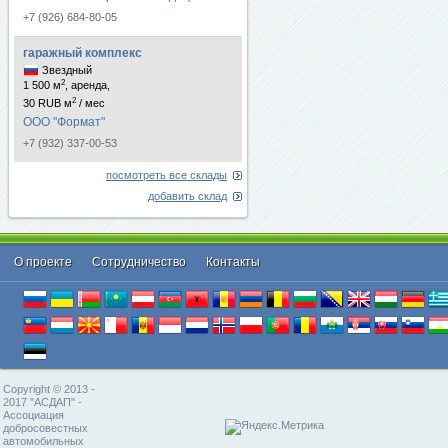
+7 (926) 684-80-05
гаражный комплекс
Звездный
2
1 500 м
, аренда,
2
30 RUB м
/ мес
ООО "Формат"
+7 (932) 337-00-53
посмотреть все склады
добавить склад
О проекте
Cотрудничество
Контакты
Copyright © 2013 -
2017 "АСДАП" -
Ассоциация
добросовестных
автомобильных