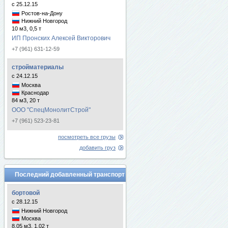
с 25.12.15
Ростов-на-Дону
Нижний Новгород
10 м3, 0,5 т
ИП Пронских Алексей Викторович
+7 (961) 631-12-59
стройматериалы
с 24.12.15
Москва
Краснодар
84 м3, 20 т
ООО "СпецМонолитСтрой"
+7 (961) 523-23-81
посмотреть все грузы
добавить груз
Последний добавленный транспорт
бортовой
с 28.12.15
Нижний Новгород
Москва
8.05 м3, 1.02 т