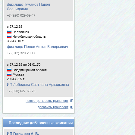
физ.лицо Туманов Павел
Леонидович
+7 (920) 029-69-47
с 27.12.15
Челябинск
Челябинская область
36 м3, 10 т
физ.лицо Попов Антон Валерьевич
+7 (912) 320-29-17
с 27.12.15 по 01.01.70
Владимирская область
Москва
20 м3, 3.5 т
ИП Лебедева Светлана Аркадьевна
+7 (920) 627-65-23
посмотреть весь транспорт
добавить транспорт
Последние добавленные компании
ИП Гончаров А. В.