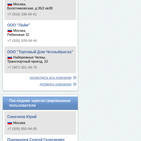
Москва,
Болотниковская, д 35/2 кв38
+7 (916) 338-66-61
ООО "Лайм"
Москва,
Рябиновая 32
+7 (926) 928-04-44
ООО "Торговый Дом ЧелныКраска"
Набережные Челны,
Транспортный проезд, 10
+7 (987) 001-09-79
посмотреть все компании
добавить компанию
Последние зарегистрированные
пользователи
Синеоков Юрий
Москва
+7 (926) 950-94-85
Пономарев Сергей Георгиевич