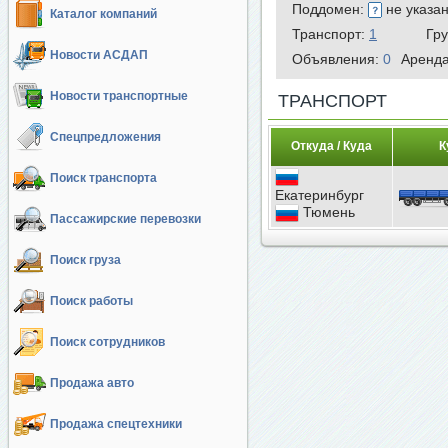
Поддомен:
не указа
Каталог компаний
Транспорт:
1
Гр
Новости АСДАП
Объявления:
0
Аренд
Новости транспортные
ТРАНСПОРТ
Спецпредложения
Откуда / Куда
К
Поиск транспорта
Екатеринбург
Тюмень
Пассажирские перевозки
Поиск груза
Поиск работы
Поиск сотрудников
Продажа авто
Продажа спецтехники