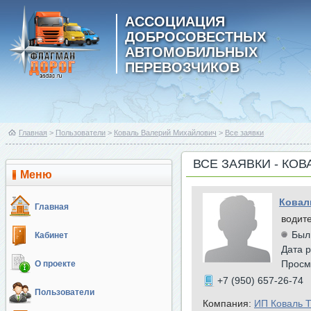
АССОЦИАЦИЯ
ДОБРОСОВЕСТНЫХ
АВТОМОБИЛЬНЫХ
ПЕРЕВОЗЧИКОВ
Главная
>
Пользователи
>
Коваль Валерий Михайлович
>
Все заявки
ВСЕ ЗАЯВКИ - КО
Меню
Ковал
Главная
водит
Был
Кабинет
Дата р
Просм
О проекте
+7 (950) 657-26-74
Пользователи
Компания:
ИП Коваль Т