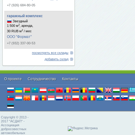
+7 (926) 684-80-05
гаражный комплекс
Звездный
2
1 500 м
, аренда,
2
30 RUB м
/ мес
ООО "Формат"
+7 (932) 337-00-53
посмотреть все склады
добавить склад
О проекте
Cотрудничество
Контакты
Copyright © 2013 -
2017 "АСДАП" -
Ассоциация
добросовестных
автомобильных