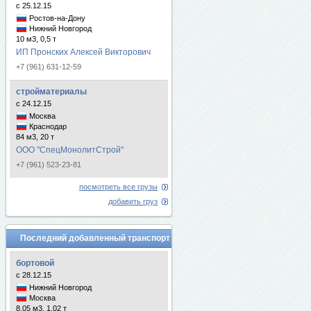
с 25.12.15
Ростов-на-Дону
Нижний Новгород
10 м3, 0,5 т
ИП Пронских Алексей Викторович
+7 (961) 631-12-59
стройматериалы
с 24.12.15
Москва
Краснодар
84 м3, 20 т
ООО "СпецМонолитСтрой"
+7 (961) 523-23-81
посмотреть все грузы
добавить груз
Последний добавленный транспорт
бортовой
с 28.12.15
Нижний Новгород
Москва
8.05 м3, 1.02 т