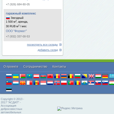
+7 (926) 684-80-05
гаражный комплекс
Звездный
2
1 500 м
, аренда,
2
30 RUB м
/ мес
ООО "Формат"
+7 (932) 337-00-53
посмотреть все склады
добавить склад
О проекте
Cотрудничество
Контакты
Copyright © 2013 -
2017 "АСДАП" -
Ассоциация
добросовестных
автомобильных