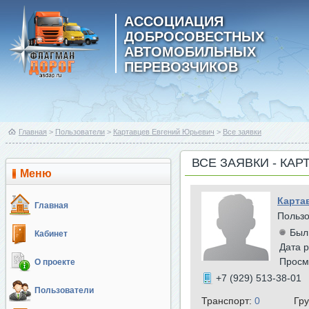
АССОЦИАЦИЯ
ДОБРОСОВЕСТНЫХ
АВТОМОБИЛЬНЫХ
ПЕРЕВОЗЧИКОВ
Главная
>
Пользователи
>
Картавцев Евгений Юрьевич
>
Все заявки
ВСЕ ЗАЯВКИ - КА
Меню
Карта
Главная
Польз
Был
Кабинет
Дата р
Просм
О проекте
+7 (929) 513-38-01
Пользователи
Транспорт:
0
Гр