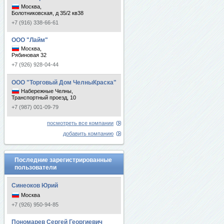
Москва,
Болотниковская, д 35/2 кв38
+7 (916) 338-66-61
ООО "Лайм"
Москва,
Рябиновая 32
+7 (926) 928-04-44
ООО "Торговый Дом ЧелныКраска"
Набережные Челны,
Транспортный проезд, 10
+7 (987) 001-09-79
посмотреть все компании
добавить компанию
Последние зарегистрированные
пользователи
Синеоков Юрий
Москва
+7 (926) 950-94-85
Пономарев Сергей Георгиевич