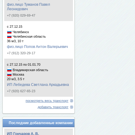
физ.лицо Туманов Павел
Леонидович
+7 (920) 029-69-47
с 27.12.15
Челябинск
Челябинская область
36 м3, 10 т
физ.лицо Попов Антон Валерьевич
+7 (912) 320-29-17
с 27.12.15 по 01.01.70
Владимирская область
Москва
20 м3, 3.5 т
ИП Лебедева Светлана Аркадьевна
+7 (920) 627-65-23
посмотреть весь транспорт
добавить транспорт
Последние добавленные компании
ИП Гончаров А. В.