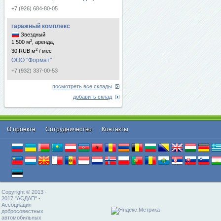
+7 (926) 684-80-05
гаражный комплекс
Звездный
2
1 500 м
, аренда,
2
30 RUB м
/ мес
ООО "Формат"
+7 (932) 337-00-53
посмотреть все склады
добавить склад
О проекте
Cотрудничество
Контакты
Copyright © 2013 -
2017 "АСДАП" -
Ассоциация
добросовестных
автомобильных