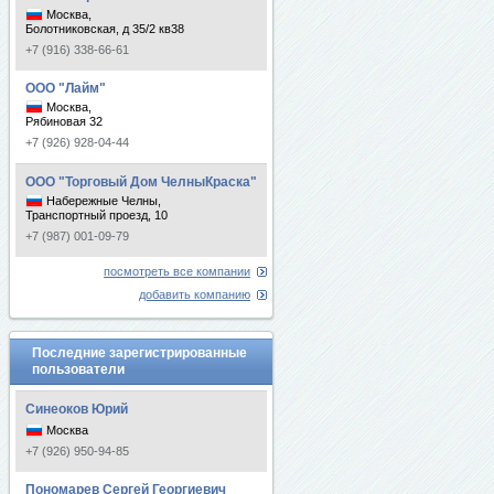
Москва,
Болотниковская, д 35/2 кв38
+7 (916) 338-66-61
ООО "Лайм"
Москва,
Рябиновая 32
+7 (926) 928-04-44
ООО "Торговый Дом ЧелныКраска"
Набережные Челны,
Транспортный проезд, 10
+7 (987) 001-09-79
посмотреть все компании
добавить компанию
Последние зарегистрированные
пользователи
Синеоков Юрий
Москва
+7 (926) 950-94-85
Пономарев Сергей Георгиевич