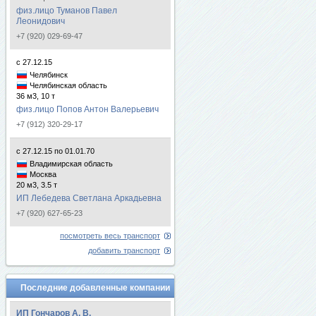
физ.лицо Туманов Павел
Леонидович
+7 (920) 029-69-47
с 27.12.15
Челябинск
Челябинская область
36 м3, 10 т
физ.лицо Попов Антон Валерьевич
+7 (912) 320-29-17
с 27.12.15 по 01.01.70
Владимирская область
Москва
20 м3, 3.5 т
ИП Лебедева Светлана Аркадьевна
+7 (920) 627-65-23
посмотреть весь транспорт
добавить транспорт
Последние добавленные компании
ИП Гончаров А. В.