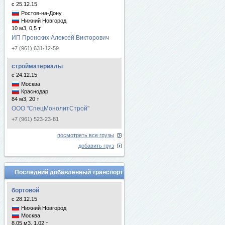
с 25.12.15
Ростов-на-Дону
Нижний Новгород
10 м3, 0,5 т
ИП Пронских Алексей Викторович
+7 (961) 631-12-59
стройматериалы
с 24.12.15
Москва
Краснодар
84 м3, 20 т
ООО "СпецМонолитСтрой"
+7 (961) 523-23-81
посмотреть все грузы
добавить груз
Последний добавленный транспорт
бортовой
с 28.12.15
Нижний Новгород
Москва
8.05 м3, 1.02 т