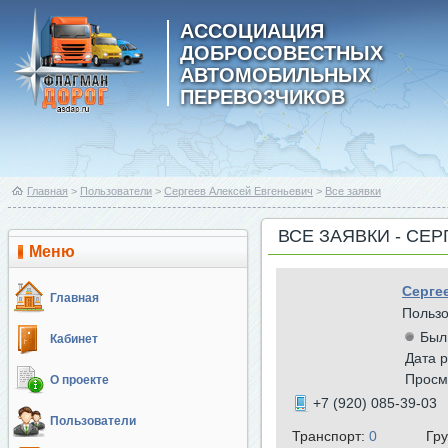
АССОЦИАЦИЯ
ДОБРОСОВЕСТНЫХ
АВТОМОБИЛЬНЫХ
ПЕРЕВОЗЧИКОВ
Главная
>
Пользователи
>
Сергеев Алексей Евгеньевич
>
Все заявки
ВСЕ ЗАЯВКИ - СЕ
Меню
Серге
Главная
Польз
Был
Кабинет
Дата р
Просм
О проекте
+7 (920) 085-39-03
Пользователи
Транспорт:
0
Гр