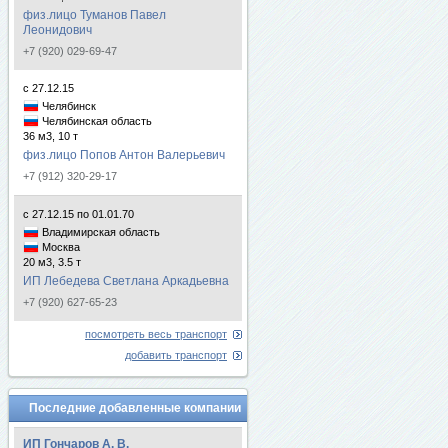
физ.лицо Туманов Павел
Леонидович
+7 (920) 029-69-47
с 27.12.15
Челябинск
Челябинская область
36 м3, 10 т
физ.лицо Попов Антон Валерьевич
+7 (912) 320-29-17
с 27.12.15 по 01.01.70
Владимирская область
Москва
20 м3, 3.5 т
ИП Лебедева Светлана Аркадьевна
+7 (920) 627-65-23
посмотреть весь транспорт
добавить транспорт
Последние добавленные компании
ИП Гончаров А. В.