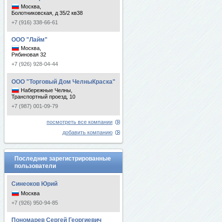
Москва,
Болотниковская, д 35/2 кв38
+7 (916) 338-66-61
ООО "Лайм"
Москва,
Рябиновая 32
+7 (926) 928-04-44
ООО "Торговый Дом ЧелныКраска"
Набережные Челны,
Транспортный проезд, 10
+7 (987) 001-09-79
посмотреть все компании
добавить компанию
Последние зарегистрированные
пользователи
Синеоков Юрий
Москва
+7 (926) 950-94-85
Пономарев Сергей Георгиевич