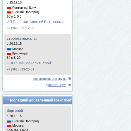
с 25.12.15
Ростов-на-Дону
Нижний Новгород
10 м3, 0,5 т
ИП Пронских Алексей Викторович
+7 (961) 631-12-59
стройматериалы
с 24.12.15
Москва
Краснодар
84 м3, 20 т
ООО "СпецМонолитСтрой"
+7 (961) 523-23-81
посмотреть все грузы
добавить груз
Последний добавленный транспорт
бортовой
с 28.12.15
Нижний Новгород
Москва
8.05 м3, 1.02 т