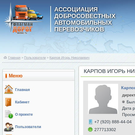
АССОЦИАЦИЯ
ДОБРОСОВЕСТНЫХ
АВТОМОБИЛЬНЫХ
ПЕРЕВОЗЧИКОВ
Главная
>
Пользователи
>
Карпов Игорь Николаевич
КАРПОВ ИГОРЬ Н
Меню
Карпо
Главная
дирек
Был
Кабинет
Дата р
Просм
О проекте
+7 (920) 888-44-04
Пользователи
277713302