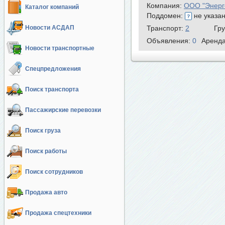
Компания:
ООО "Энерг
Каталог компаний
Поддомен:
не указа
Новости АСДАП
Транспорт:
2
Гр
Объявления:
0
Аренд
Новости транспортные
Спецпредложения
Поиск транспорта
Пассажирские перевозки
Поиск груза
Поиск работы
Поиск сотрудников
Продажа авто
Продажа спецтехники