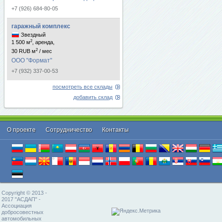
+7 (926) 684-80-05
гаражный комплекс
Звездный
2
1 500 м
, аренда,
2
30 RUB м
/ мес
ООО "Формат"
+7 (932) 337-00-53
посмотреть все склады
добавить склад
О проекте
Cотрудничество
Контакты
Copyright © 2013 -
2017 "АСДАП" -
Ассоциация
добросовестных
автомобильных