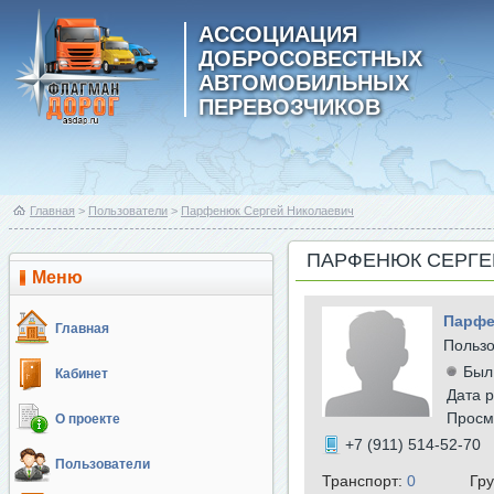
АССОЦИАЦИЯ
ДОБРОСОВЕСТНЫХ
АВТОМОБИЛЬНЫХ
ПЕРЕВОЗЧИКОВ
Главная
>
Пользователи
>
Парфенюк Сергей Николаевич
ПАРФЕНЮК СЕРГЕ
Меню
Парфе
Главная
Польз
Был
Кабинет
Дата р
Просм
О проекте
+7 (911) 514-52-70
Пользователи
Транспорт:
0
Гр