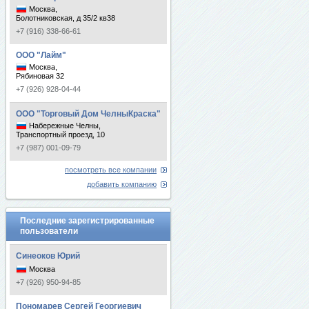
Москва,
Болотниковская, д 35/2 кв38
+7 (916) 338-66-61
ООО "Лайм"
Москва,
Рябиновая 32
+7 (926) 928-04-44
ООО "Торговый Дом ЧелныКраска"
Набережные Челны,
Транспортный проезд, 10
+7 (987) 001-09-79
посмотреть все компании
добавить компанию
Последние зарегистрированные
пользователи
Синеоков Юрий
Москва
+7 (926) 950-94-85
Пономарев Сергей Георгиевич