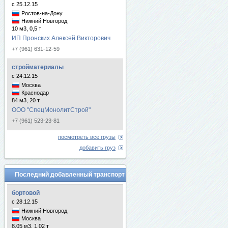
с 25.12.15
Ростов-на-Дону
Нижний Новгород
10 м3, 0,5 т
ИП Пронских Алексей Викторович
+7 (961) 631-12-59
стройматериалы
с 24.12.15
Москва
Краснодар
84 м3, 20 т
ООО "СпецМонолитСтрой"
+7 (961) 523-23-81
посмотреть все грузы
добавить груз
Последний добавленный транспорт
бортовой
с 28.12.15
Нижний Новгород
Москва
8.05 м3, 1.02 т