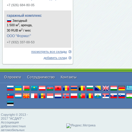
+7 (926) 684-80-05
гаражный комплекс
Звездный
2
1 500 м
, аренда,
2
30 RUB м
/ мес
ООО "Формат"
+7 (932) 337-00-53
посмотреть все склады
добавить склад
О проекте
Cотрудничество
Контакты
Copyright © 2013 -
2017 "АСДАП" -
Ассоциация
добросовестных
автомобильных