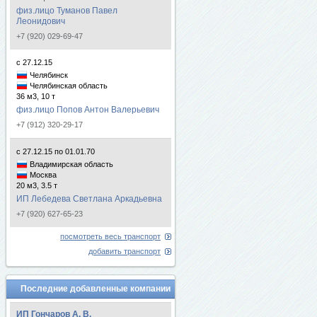
физ.лицо Туманов Павел
Леонидович
+7 (920) 029-69-47
с 27.12.15
Челябинск
Челябинская область
36 м3, 10 т
физ.лицо Попов Антон Валерьевич
+7 (912) 320-29-17
с 27.12.15 по 01.01.70
Владимирская область
Москва
20 м3, 3.5 т
ИП Лебедева Светлана Аркадьевна
+7 (920) 627-65-23
посмотреть весь транспорт
добавить транспорт
Последние добавленные компании
ИП Гончаров А. В.