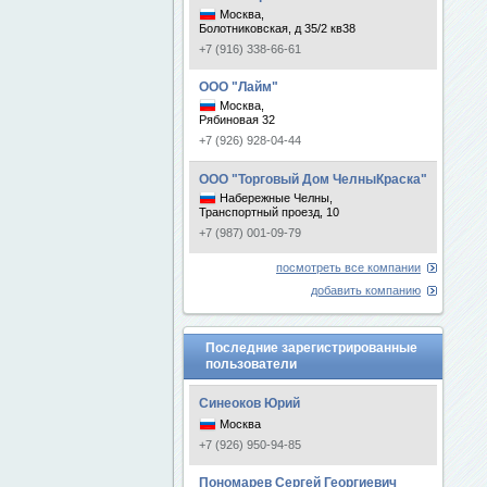
Москва,
Болотниковская, д 35/2 кв38
+7 (916) 338-66-61
ООО "Лайм"
Москва,
Рябиновая 32
+7 (926) 928-04-44
ООО "Торговый Дом ЧелныКраска"
Набережные Челны,
Транспортный проезд, 10
+7 (987) 001-09-79
посмотреть все компании
добавить компанию
Последние зарегистрированные
пользователи
Синеоков Юрий
Москва
+7 (926) 950-94-85
Пономарев Сергей Георгиевич