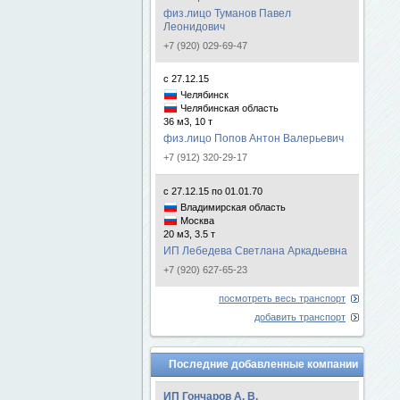
физ.лицо Туманов Павел
Леонидович
+7 (920) 029-69-47
с 27.12.15
Челябинск
Челябинская область
36 м3, 10 т
физ.лицо Попов Антон Валерьевич
+7 (912) 320-29-17
с 27.12.15 по 01.01.70
Владимирская область
Москва
20 м3, 3.5 т
ИП Лебедева Светлана Аркадьевна
+7 (920) 627-65-23
посмотреть весь транспорт
добавить транспорт
Последние добавленные компании
ИП Гончаров А. В.