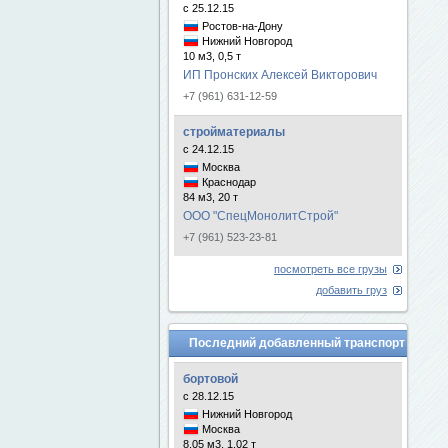
с 25.12.15
Ростов-на-Дону
Нижний Новгород
10 м3, 0,5 т
ИП Пронских Алексей Викторович
+7 (961) 631-12-59
стройматериалы
с 24.12.15
Москва
Краснодар
84 м3, 20 т
ООО "СпецМонолитСтрой"
+7 (961) 523-23-81
посмотреть все грузы
добавить груз
Последний добавленный транспорт
бортовой
с 28.12.15
Нижний Новгород
Москва
8.05 м3, 1.02 т