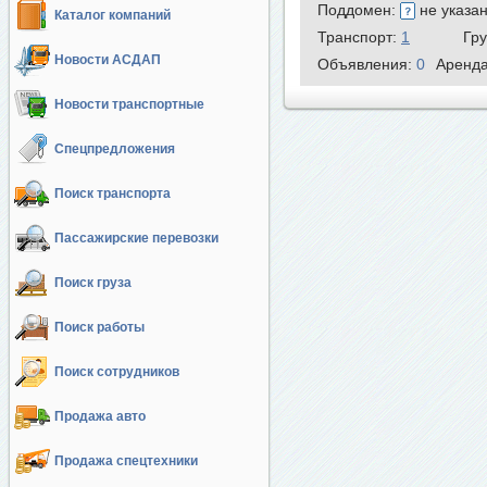
Поддомен:
не указа
Каталог компаний
Транспорт:
1
Гр
Новости АСДАП
Объявления:
0
Аренд
Новости транспортные
Спецпредложения
Поиск транспорта
Пассажирские перевозки
Поиск груза
Поиск работы
Поиск сотрудников
Продажа авто
Продажа спецтехники