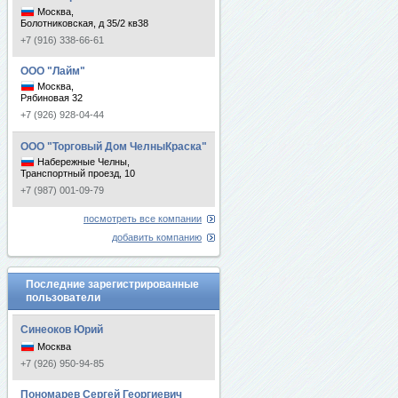
Москва,
Болотниковская, д 35/2 кв38
+7 (916) 338-66-61
ООО "Лайм"
Москва,
Рябиновая 32
+7 (926) 928-04-44
ООО "Торговый Дом ЧелныКраска"
Набережные Челны,
Транспортный проезд, 10
+7 (987) 001-09-79
посмотреть все компании
добавить компанию
Последние зарегистрированные
пользователи
Синеоков Юрий
Москва
+7 (926) 950-94-85
Пономарев Сергей Георгиевич