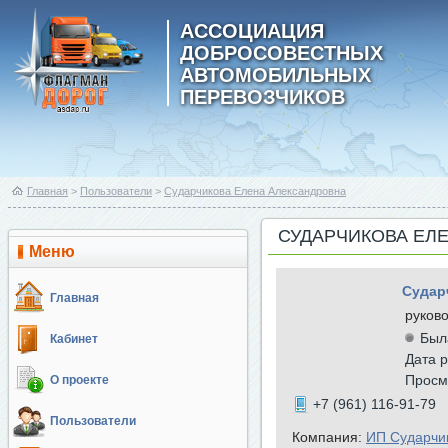
АССОЦИАЦИЯ
ДОБРОСОВЕСТНЫХ
АВТОМОБИЛЬНЫХ
ПЕРЕВОЗЧИКОВ
Главная
>
Пользователи
>
Сударчикова Елена Александровна
СУДАРЧИКОВА ЕЛ
Меню
Судар
Главная
руков
Был
Кабинет
Дата р
Просм
О проекте
+7 (961) 116-91-79
Пользователи
Компания:
ИП Сударчи