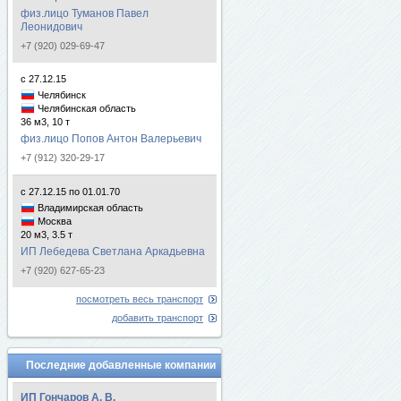
физ.лицо Туманов Павел
Леонидович
+7 (920) 029-69-47
с 27.12.15
Челябинск
Челябинская область
36 м3, 10 т
физ.лицо Попов Антон Валерьевич
+7 (912) 320-29-17
с 27.12.15 по 01.01.70
Владимирская область
Москва
20 м3, 3.5 т
ИП Лебедева Светлана Аркадьевна
+7 (920) 627-65-23
посмотреть весь транспорт
добавить транспорт
Последние добавленные компании
ИП Гончаров А. В.