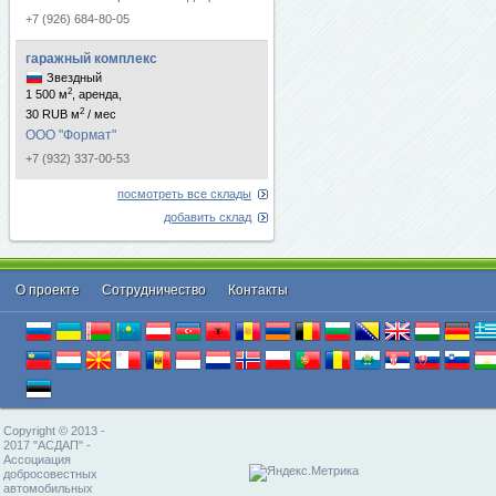
+7 (926) 684-80-05
гаражный комплекс
Звездный
2
1 500 м
, аренда,
2
30 RUB м
/ мес
ООО "Формат"
+7 (932) 337-00-53
посмотреть все склады
добавить склад
О проекте
Cотрудничество
Контакты
Copyright © 2013 -
2017 "АСДАП" -
Ассоциация
добросовестных
автомобильных