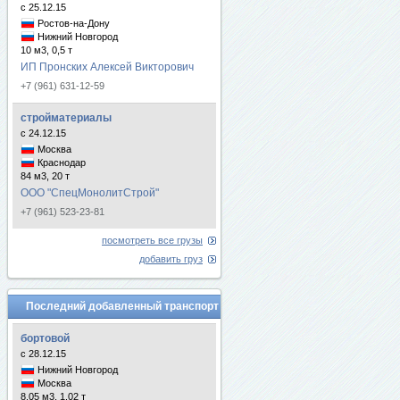
с 25.12.15
Ростов-на-Дону
Нижний Новгород
10 м3, 0,5 т
ИП Пронских Алексей Викторович
+7 (961) 631-12-59
стройматериалы
с 24.12.15
Москва
Краснодар
84 м3, 20 т
ООО "СпецМонолитСтрой"
+7 (961) 523-23-81
посмотреть все грузы
добавить груз
Последний добавленный транспорт
бортовой
с 28.12.15
Нижний Новгород
Москва
8.05 м3, 1.02 т