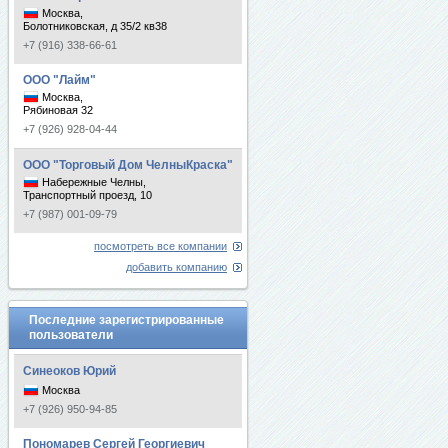
Москва,
Болотниковская, д 35/2 кв38
+7 (916) 338-66-61
ООО "Лайм"
Москва,
Рябиновая 32
+7 (926) 928-04-44
ООО "Торговый Дом ЧелныКраска"
Набережные Челны,
Транспортный проезд, 10
+7 (987) 001-09-79
посмотреть все компании
добавить компанию
Последние зарегистрированные
пользователи
Синеоков Юрий
Москва
+7 (926) 950-94-85
Пономарев Сергей Георгиевич