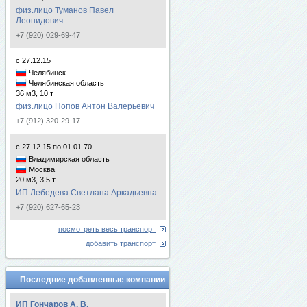
физ.лицо Туманов Павел
Леонидович
+7 (920) 029-69-47
с 27.12.15
Челябинск
Челябинская область
36 м3, 10 т
физ.лицо Попов Антон Валерьевич
+7 (912) 320-29-17
с 27.12.15 по 01.01.70
Владимирская область
Москва
20 м3, 3.5 т
ИП Лебедева Светлана Аркадьевна
+7 (920) 627-65-23
посмотреть весь транспорт
добавить транспорт
Последние добавленные компании
ИП Гончаров А. В.