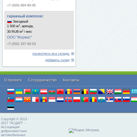
+7 (926) 684-80-05
гаражный комплекс
Звездный
2
1 500 м
, аренда,
2
30 RUB м
/ мес
ООО "Формат"
+7 (932) 337-00-53
посмотреть все склады
добавить склад
О проекте
Cотрудничество
Контакты
Copyright © 2013 -
2017 "АСДАП" -
Ассоциация
добросовестных
автомобильных