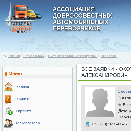
АССОЦИАЦИЯ
ДОБРОСОВЕСТНЫХ
АВТОМОБИЛЬНЫХ
ПЕРЕВОЗЧИКОВ
Главная
>
Пользователи
>
Охотников Антон Александрович
>
Все заявки
ВСЕ ЗАЯВКИ - ОХ
Меню
АЛЕКСАНДРОВИЧ
Главная
Охотн
Польз
Кабинет
Был
Дата р
О проекте
Просм
Пользователи
+7 (920) 927-47-42