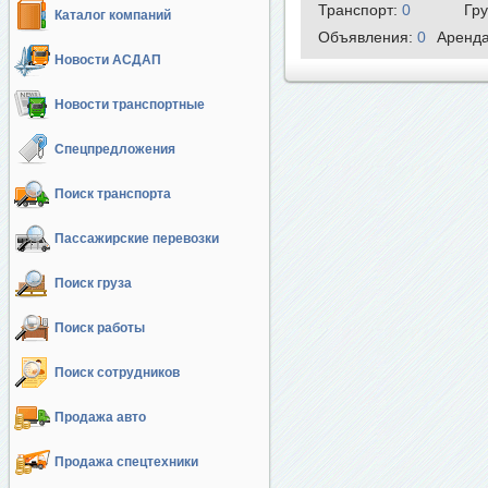
Транспорт:
0
Гр
Каталог компаний
Объявления:
0
Аренд
Новости АСДАП
Новости транспортные
Спецпредложения
Поиск транспорта
Пассажирские перевозки
Поиск груза
Поиск работы
Поиск сотрудников
Продажа авто
Продажа спецтехники