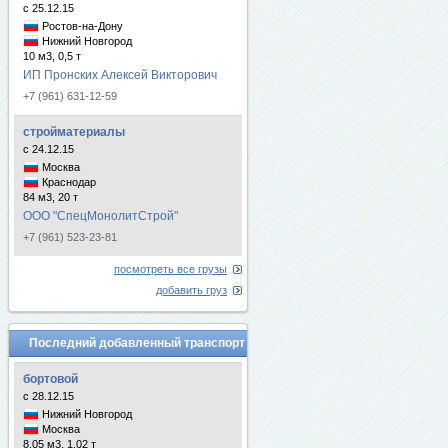
с 25.12.15
Ростов-на-Дону
Нижний Новгород
10 м3, 0,5 т
ИП Пронских Алексей Викторович
+7 (961) 631-12-59
стройматериалы
с 24.12.15
Москва
Краснодар
84 м3, 20 т
ООО "СпецМонолитСтрой"
+7 (961) 523-23-81
посмотреть все грузы
добавить груз
Последний добавленный транспорт
бортовой
с 28.12.15
Нижний Новгород
Москва
8.05 м3, 1.02 т