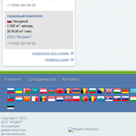
+7 (926) 684-80-05
гаражный комплекс
Звездный
2
1 500 м
, аренда,
2
30 RUB м
/ мес
ООО "Формат"
+7 (932) 337-00-53
посмотреть все склады
добавить склад
О проекте
Cотрудничество
Контакты
Copyright © 2013 -
2017 "АСДАП" -
Ассоциация
добросовестных
автомобильных