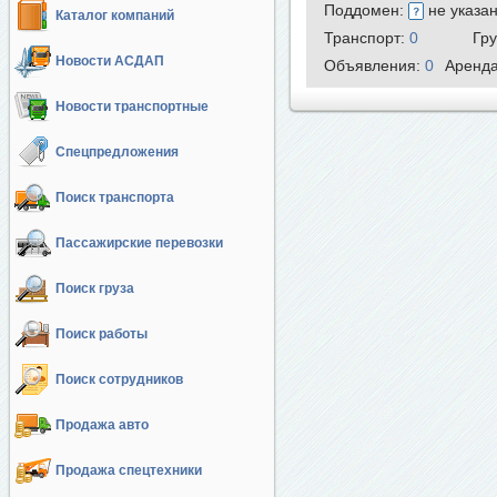
Поддомен:
не указа
Каталог компаний
Транспорт:
0
Гр
Новости АСДАП
Объявления:
0
Аренд
Новости транспортные
Спецпредложения
Поиск транспорта
Пассажирские перевозки
Поиск груза
Поиск работы
Поиск сотрудников
Продажа авто
Продажа спецтехники