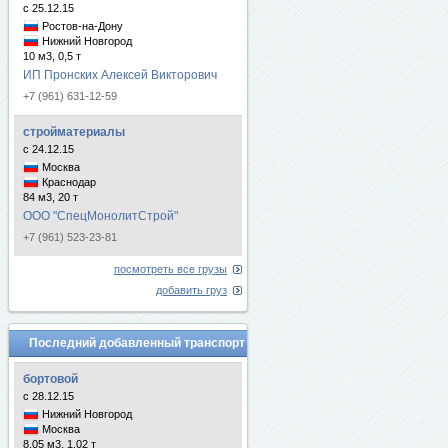
с 25.12.15
Ростов-на-Дону
Нижний Новгород
10 м3, 0,5 т
ИП Пронских Алексей Викторович
+7 (961) 631-12-59
стройматериалы
с 24.12.15
Москва
Краснодар
84 м3, 20 т
ООО "СпецМонолитСтрой"
+7 (961) 523-23-81
посмотреть все грузы
добавить груз
Последний добавленный транспорт
бортовой
с 28.12.15
Нижний Новгород
Москва
8.05 м3, 1.02 т