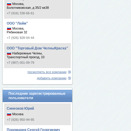
Москва,
Болотниковская, д 35/2 кв38
+7 (916) 338-66-61
ООО "Лайм"
Москва,
Рябиновая 32
+7 (926) 928-04-44
ООО "Торговый Дом ЧелныКраска"
Набережные Челны,
Транспортный проезд, 10
+7 (987) 001-09-79
посмотреть все компании
добавить компанию
Последние зарегистрированные
пользователи
Синеоков Юрий
Москва
+7 (926) 950-94-85
Пономарев Сергей Георгиевич