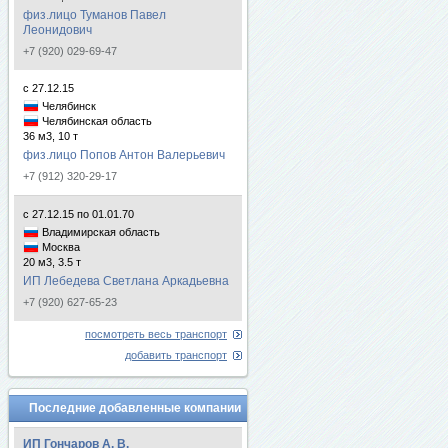
физ.лицо Туманов Павел
Леонидович
+7 (920) 029-69-47
с 27.12.15
Челябинск
Челябинская область
36 м3, 10 т
физ.лицо Попов Антон Валерьевич
+7 (912) 320-29-17
с 27.12.15 по 01.01.70
Владимирская область
Москва
20 м3, 3.5 т
ИП Лебедева Светлана Аркадьевна
+7 (920) 627-65-23
посмотреть весь транспорт
добавить транспорт
Последние добавленные компании
ИП Гончаров А. В.