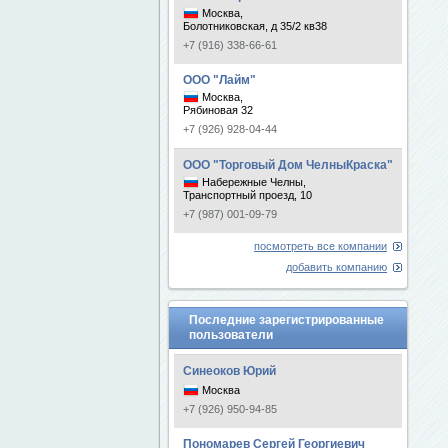
Москва,
Болотниковская, д 35/2 кв38
+7 (916) 338-66-61
ООО "Лайм"
Москва,
Рябиновая 32
+7 (926) 928-04-44
ООО "Торговый Дом ЧелныКраска"
Набережные Челны,
Транспортный проезд, 10
+7 (987) 001-09-79
посмотреть все компании
добавить компанию
Последние зарегистрированные
пользователи
Синеоков Юрий
Москва
+7 (926) 950-94-85
Пономарев Сергей Георгиевич