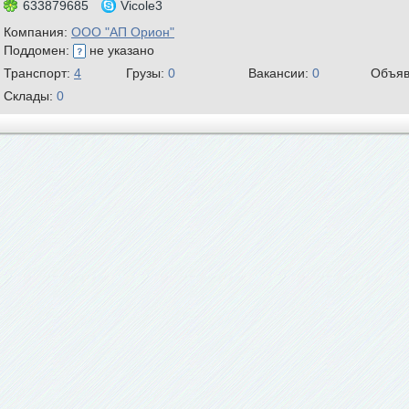
633879685
Vicole3
Компания:
ООО "АП Орион"
Поддомен:
не указано
Транспорт:
4
Грузы:
0
Вакансии:
0
Объяв
Склады:
0