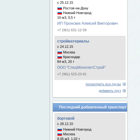
с 25.12.15
Ростов-на-Дону
Нижний Новгород
10 м3, 0,5 т
ИП Пронских Алексей Викторович
+7 (961) 631-12-59
стройматериалы
с 24.12.15
Москва
Краснодар
84 м3, 20 т
ООО "СпецМонолитСтрой"
+7 (961) 523-23-81
посмотреть все грузы
добавить груз
Последний добавленный транспорт
бортовой
с 28.12.15
Нижний Новгород
Москва
8.05 м3, 1.02 т