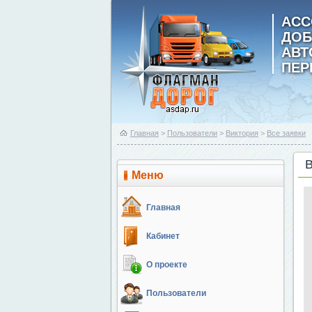
АСС
ДОБ
АВ
ПЕР
Главная
>
Пользователи
>
Виктория
>
Все заявки
Меню
Главная
Кабинет
О проекте
Пользователи