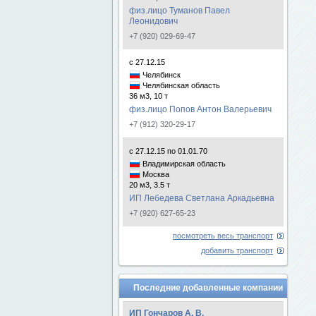
физ.лицо Туманов Павел
Леонидович
+7 (920) 029-69-47
с 27.12.15
Челябинск
Челябинская область
36 м3, 10 т
физ.лицо Попов Антон Валерьевич
+7 (912) 320-29-17
с 27.12.15 по 01.01.70
Владимирская область
Москва
20 м3, 3.5 т
ИП Лебедева Светлана Аркадьевна
+7 (920) 627-65-23
посмотреть весь транспорт
добавить транспорт
Последние добавленные компании
ИП Гончаров А. В.