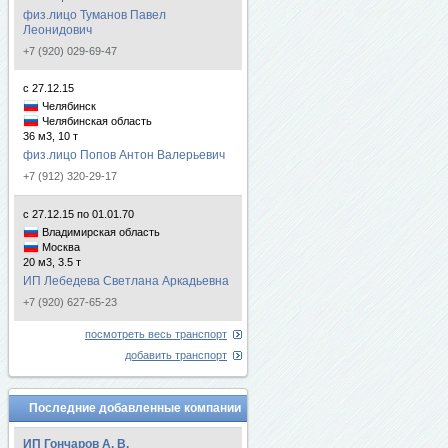
физ.лицо Туманов Павел
Леонидович
+7 (920) 029-69-47
с 27.12.15
Челябинск
Челябинская область
36 м3, 10 т
физ.лицо Попов Антон Валерьевич
+7 (912) 320-29-17
с 27.12.15 по 01.01.70
Владимирская область
Москва
20 м3, 3.5 т
ИП Лебедева Светлана Аркадьевна
+7 (920) 627-65-23
посмотреть весь транспорт
добавить транспорт
Последние добавленные компании
ИП Гончаров А. В.