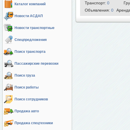
Транспорт:
0
Гр
Каталог компаний
Объявления:
0
Аренд
Новости АСДАП
Новости транспортные
Спецпредложения
Поиск транспорта
Пассажирские перевозки
Поиск груза
Поиск работы
Поиск сотрудников
Продажа авто
Продажа спецтехники