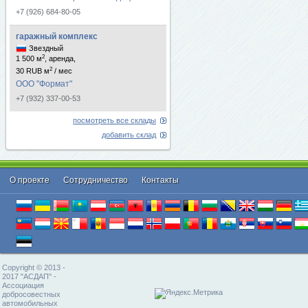
+7 (926) 684-80-05
гаражный комплекс
Звездный
2
1 500 м
, аренда,
2
30 RUB м
/ мес
ООО "Формат"
+7 (932) 337-00-53
посмотреть все склады
добавить склад
О проекте
Cотрудничество
Контакты
Copyright © 2013 -
2017 "АСДАП" -
Ассоциация
добросовестных
автомобильных