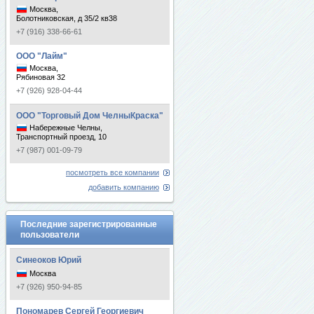
Москва,
Болотниковская, д 35/2 кв38
+7 (916) 338-66-61
ООО "Лайм"
Москва,
Рябиновая 32
+7 (926) 928-04-44
ООО "Торговый Дом ЧелныКраска"
Набережные Челны,
Транспортный проезд, 10
+7 (987) 001-09-79
посмотреть все компании
добавить компанию
Последние зарегистрированные
пользователи
Синеоков Юрий
Москва
+7 (926) 950-94-85
Пономарев Сергей Георгиевич