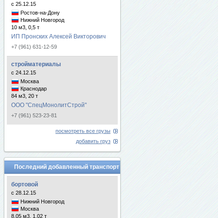
с 25.12.15
Ростов-на-Дону
Нижний Новгород
10 м3, 0,5 т
ИП Пронских Алексей Викторович
+7 (961) 631-12-59
стройматериалы
с 24.12.15
Москва
Краснодар
84 м3, 20 т
ООО "СпецМонолитСтрой"
+7 (961) 523-23-81
посмотреть все грузы
добавить груз
Последний добавленный транспорт
бортовой
с 28.12.15
Нижний Новгород
Москва
8.05 м3, 1.02 т