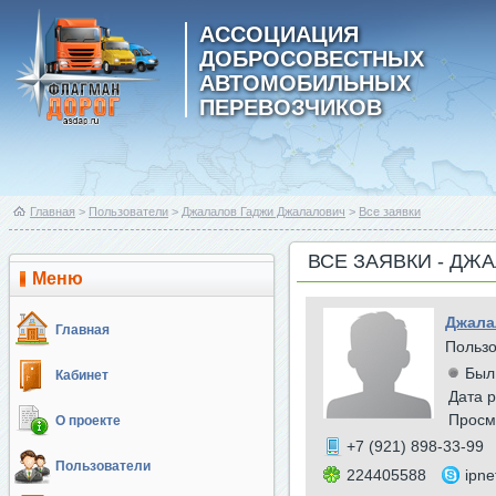
АССОЦИАЦИЯ
ДОБРОСОВЕСТНЫХ
АВТОМОБИЛЬНЫХ
ПЕРЕВОЗЧИКОВ
Главная
>
Пользователи
>
Джалалов Гаджи Джалалович
>
Все заявки
ВСЕ ЗАЯВКИ - Д
Меню
Джала
Главная
Польз
Был
Кабинет
Дата р
Просм
О проекте
+7 (921) 898-33-99
Пользователи
224405588
ipne