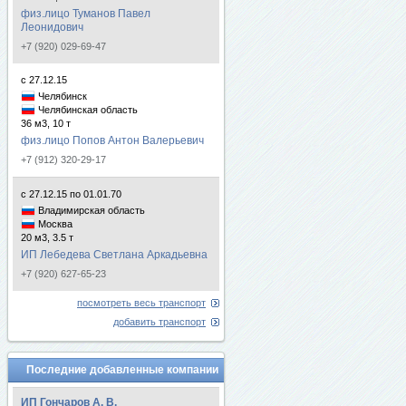
физ.лицо Туманов Павел
Леонидович
+7 (920) 029-69-47
с 27.12.15
Челябинск
Челябинская область
36 м3, 10 т
физ.лицо Попов Антон Валерьевич
+7 (912) 320-29-17
с 27.12.15 по 01.01.70
Владимирская область
Москва
20 м3, 3.5 т
ИП Лебедева Светлана Аркадьевна
+7 (920) 627-65-23
посмотреть весь транспорт
добавить транспорт
Последние добавленные компании
ИП Гончаров А. В.