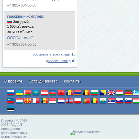
+7 (926) 684-80-05
гаражный комплекс
Звездный
2
1 500 м
, аренда,
2
30 RUB м
/ мес
ООО "Формат"
+7 (932) 337-00-53
посмотреть все склады
добавить склад
О проекте
Cотрудничество
Контакты
Copyright © 2013 -
2017 "АСДАП" -
Ассоциация
добросовестных
автомобильных