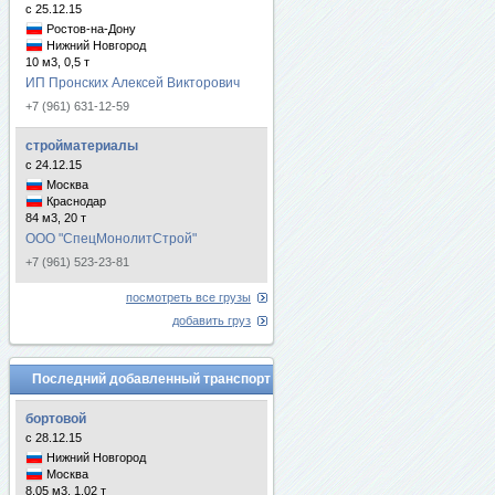
с 25.12.15
Ростов-на-Дону
Нижний Новгород
10 м3, 0,5 т
ИП Пронских Алексей Викторович
+7 (961) 631-12-59
стройматериалы
с 24.12.15
Москва
Краснодар
84 м3, 20 т
ООО "СпецМонолитСтрой"
+7 (961) 523-23-81
посмотреть все грузы
добавить груз
Последний добавленный транспорт
бортовой
с 28.12.15
Нижний Новгород
Москва
8.05 м3, 1.02 т