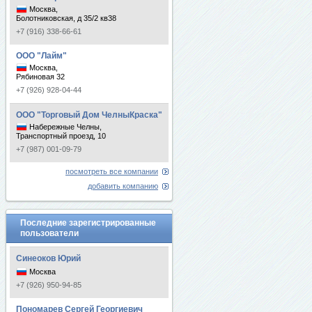
Москва,
Болотниковская, д 35/2 кв38
+7 (916) 338-66-61
ООО "Лайм"
Москва,
Рябиновая 32
+7 (926) 928-04-44
ООО "Торговый Дом ЧелныКраска"
Набережные Челны,
Транспортный проезд, 10
+7 (987) 001-09-79
посмотреть все компании
добавить компанию
Последние зарегистрированные
пользователи
Синеоков Юрий
Москва
+7 (926) 950-94-85
Пономарев Сергей Георгиевич