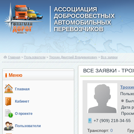
АССОЦИАЦИЯ
ДОБРОСОВЕСТНЫХ
АВТОМОБИЛЬНЫХ
ПЕРЕВОЗЧИКОВ
Главная
>
Пользователи
>
Трохин Дмитрий Владимирович
>
Все заявки
ВСЕ ЗАЯВКИ - Т
Меню
Трохи
Главная
Польз
Был
Кабинет
Дата р
Просм
О проекте
+7 (909) 218-34-55
Пользователи
Транспорт:
0
Гр