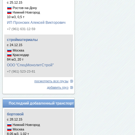
с 25.12.15
Ростов-на-Дону
Нижний Новгород
10 м3, 0,5 т
ИП Пронских Алексей Викторович
+7 (961) 631-12-59
стройматериалы
с 24.12.15
Москва
Краснодар
84 м3, 20 т
ООО "СпецМонолитСтрой"
+7 (961) 523-23-81
посмотреть все грузы
добавить груз
Последний добавленный транспорт
бортовой
с 28.12.15
Нижний Новгород
Москва
8.05 м3, 1.02 т