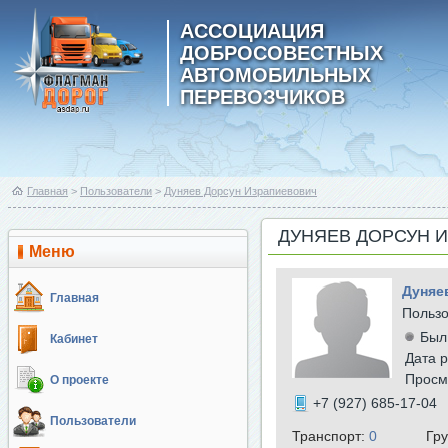
АССОЦИАЦИЯ
ДОБРОСОВЕСТНЫХ
АВТОМОБИЛЬНЫХ
ПЕРЕВОЗЧИКОВ
Главная
>
Пользователи
>
Дуняев Дорсун Израпиевович
ДУНЯЕВ ДОРСУН 
Меню
Дуняе
Главная
Польз
Был
Кабинет
Дата р
Просм
О проекте
+7 (927) 685-17-04
Пользователи
Транспорт:
0
Гр