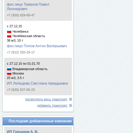
физ.лицо Туманов Павел
Леонидович
+7 (920) 029-69-47
с 27.12.15
Челябинск
Челябинская область
36 м3, 10 т
физ.лицо Попов Антон Валерьевич
+7 (912) 320-29-17
с 27.12.15 по 01.01.70
Владимирская область
Москва
20 м3, 3.5 т
ИП Лебедева Светлана Аркадьевна
+7 (920) 627-65-23
посмотреть весь транспорт
добавить транспорт
Последние добавленные компании
ИП Гончаров А. В.