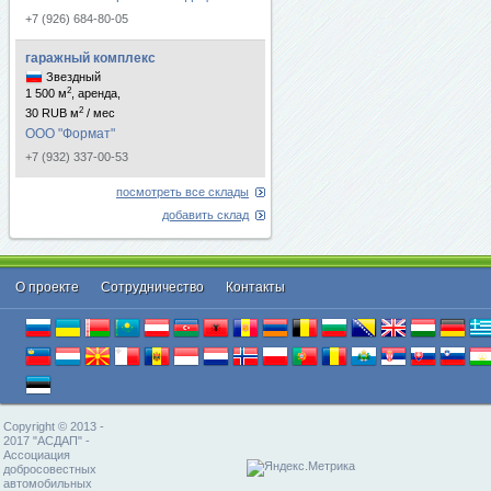
+7 (926) 684-80-05
гаражный комплекс
Звездный
2
1 500 м
, аренда,
2
30 RUB м
/ мес
ООО "Формат"
+7 (932) 337-00-53
посмотреть все склады
добавить склад
О проекте
Cотрудничество
Контакты
Copyright © 2013 -
2017 "АСДАП" -
Ассоциация
добросовестных
автомобильных