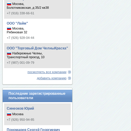
Москва,
Болотниковская, д 35/2 кв38
+7 (916) 338-66-61
ООО "Лайм"
Москва,
Рябиновая 32
+7 (926) 928-04-44
ООО "Торговый Дом ЧелныКраска"
Набережные Челны,
Транспортный проезд, 10
+7 (987) 001-09-79
посмотреть все компании
добавить компанию
Последние зарегистрированные
пользователи
Синеоков Юрий
Москва
+7 (926) 950-94-85
Пономарев Сергей Георгиевич