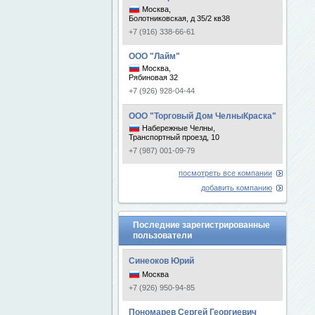
Москва,
Болотниковская, д 35/2 кв38
+7 (916) 338-66-61
ООО "Лайм"
Москва,
Рябиновая 32
+7 (926) 928-04-44
ООО "Торговый Дом ЧелныКраска"
Набережные Челны,
Транспортный проезд, 10
+7 (987) 001-09-79
посмотреть все компании
добавить компанию
Последние зарегистрированные
пользователи
Синеоков Юрий
Москва
+7 (926) 950-94-85
Пономарев Сергей Георгиевич