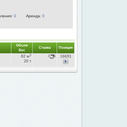
ления:
0
Аренда:
0
Объем
Ставка
Позиция
Вес
3
82 м
16691
20 т