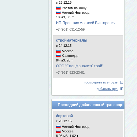
с 25.12.15
Ростов-на-Дону
Нижний Новгород
10 м3, 0,5 т
ИП Пронских Алексей Викторович
+7 (961) 631-12-59
стройматериалы
с 24.12.15
Москва
Краснодар
84 м3, 20 т
ООО "СпецМонолитСтрой"
+7 (961) 523-23-81
посмотреть все грузы
добавить груз
Последний добавленный транспорт
бортовой
с 28.12.15
Нижний Новгород
Москва
8.05 м3, 1.02 т