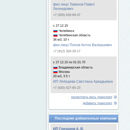
физ.лицо Туманов Павел
Леонидович
+7 (920) 029-69-47
с 27.12.15
Челябинск
Челябинская область
36 м3, 10 т
физ.лицо Попов Антон Валерьевич
+7 (912) 320-29-17
с 27.12.15 по 01.01.70
Владимирская область
Москва
20 м3, 3.5 т
ИП Лебедева Светлана Аркадьевна
+7 (920) 627-65-23
посмотреть весь транспорт
добавить транспорт
Последние добавленные компании
ИП Гончаров А. В.