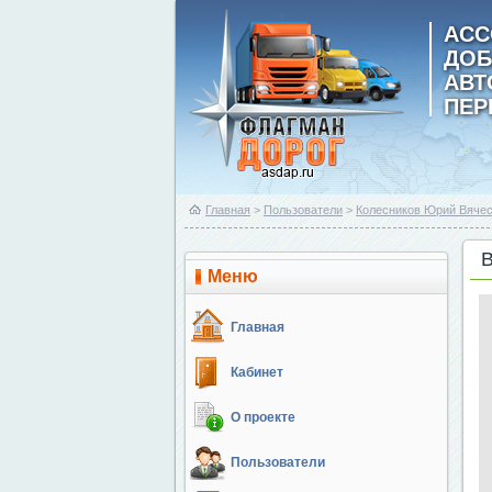
АСС
ДОБ
АВ
ПЕР
Главная
>
Пользователи
>
Колесников Юрий Вяче
Меню
Главная
Кабинет
О проекте
Пользователи