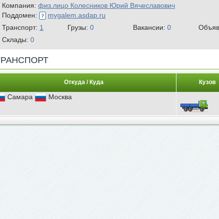
Компания:
физ.лицо Колесников Юрий Вячеславович
Поддомен:
mygalem.asdap.ru
Транспорт:
1
Грузы:
0
Вакансии:
0
Объяв
Склады:
0
ТРАНСПОРТ
Откуда / Куда
Кузов
Самара
Москва