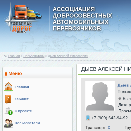
АССОЦИАЦИЯ
ДОБРОСОВЕСТНЫХ
АВТОМОБИЛЬНЫХ
ПЕРЕВОЗЧИКОВ
Главная
>
Пользователи
>
Дыев Алексей Николаевич
ДЫЕВ АЛЕКСЕЙ Н
Меню
Дыев 
Главная
Польз
Был
Кабинет
Дата р
Просм
О проекте
+7 (909) 642-94-92
Пользователи
Транспорт:
0
Гр