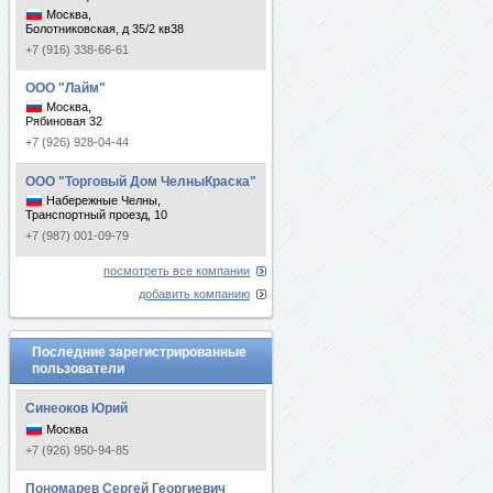
Москва,
Болотниковская, д 35/2 кв38
+7 (916) 338-66-61
ООО "Лайм"
Москва,
Рябиновая 32
+7 (926) 928-04-44
ООО "Торговый Дом ЧелныКраска"
Набережные Челны,
Транспортный проезд, 10
+7 (987) 001-09-79
посмотреть все компании
добавить компанию
Последние зарегистрированные
пользователи
Синеоков Юрий
Москва
+7 (926) 950-94-85
Пономарев Сергей Георгиевич