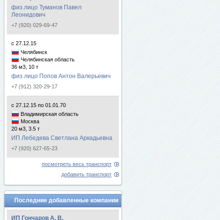
физ.лицо Туманов Павел
Леонидович
+7 (920) 029-69-47
с 27.12.15
Челябинск
Челябинская область
36 м3, 10 т
физ.лицо Попов Антон Валерьевич
+7 (912) 320-29-17
с 27.12.15 по 01.01.70
Владимирская область
Москва
20 м3, 3.5 т
ИП Лебедева Светлана Аркадьевна
+7 (920) 627-65-23
посмотреть весь транспорт
добавить транспорт
Последние добавленные компании
ИП Гончаров А. В.