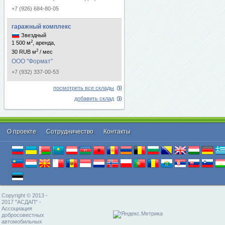
+7 (926) 684-80-05
гаражный комплекс
Звездный
2
1 500 м
, аренда,
2
30 RUB м
/ мес
ООО "Формат"
+7 (932) 337-00-53
посмотреть все склады
добавить склад
О проекте
Cотрудничество
Контакты
Copyright © 2013 -
2017 "АСДАП" -
Ассоциация
добросовестных
автомобильных