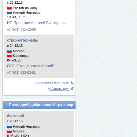
с 25.12.15
Ростов-на-Дону
Нижний Новгород
10 м3, 0,5 т
ИП Пронских Алексей Викторович
+7 (961) 631-12-59
стройматериалы
с 24.12.15
Москва
Краснодар
84 м3, 20 т
ООО "СпецМонолитСтрой"
+7 (961) 523-23-81
посмотреть все грузы
добавить груз
Последний добавленный транспорт
бортовой
с 28.12.15
Нижний Новгород
Москва
8.05 м3, 1.02 т