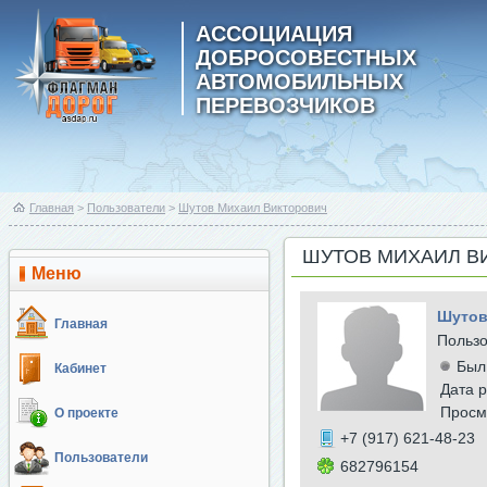
АССОЦИАЦИЯ
ДОБРОСОВЕСТНЫХ
АВТОМОБИЛЬНЫХ
ПЕРЕВОЗЧИКОВ
Главная
>
Пользователи
>
Шутов Михаил Викторович
ШУТОВ МИХАИЛ В
Меню
Шутов
Главная
Польз
Был
Кабинет
Дата р
Просм
О проекте
+7 (917) 621-48-23
Пользователи
682796154