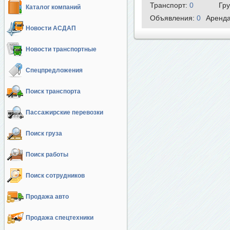
Транспорт:
0
Гр
Каталог компаний
Объявления:
0
Аренд
Новости АСДАП
Новости транспортные
Спецпредложения
Поиск транспорта
Пассажирские перевозки
Поиск груза
Поиск работы
Поиск сотрудников
Продажа авто
Продажа спецтехники