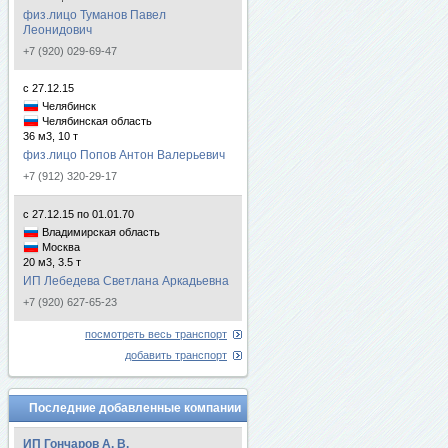
физ.лицо Туманов Павел
Леонидович
+7 (920) 029-69-47
с 27.12.15
Челябинск
Челябинская область
36 м3, 10 т
физ.лицо Попов Антон Валерьевич
+7 (912) 320-29-17
с 27.12.15 по 01.01.70
Владимирская область
Москва
20 м3, 3.5 т
ИП Лебедева Светлана Аркадьевна
+7 (920) 627-65-23
посмотреть весь транспорт
добавить транспорт
Последние добавленные компании
ИП Гончаров А. В.