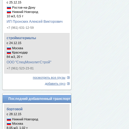
с 25.12.15
Ростов-на-Дону
Нижний Новгород
10 м3, 0,5 т
ИП Пронских Алексей Викторович
+7 (961) 631-12-59
стройматериалы
с 24.12.15
Москва
Краснодар
84 м3, 20 т
ООО "СпецМонолитСтрой"
+7 (961) 523-23-81
посмотреть все грузы
добавить груз
Последний добавленный транспорт
бортовой
с 28.12.15
Нижний Новгород
Москва
8.05 м3, 1.02 т