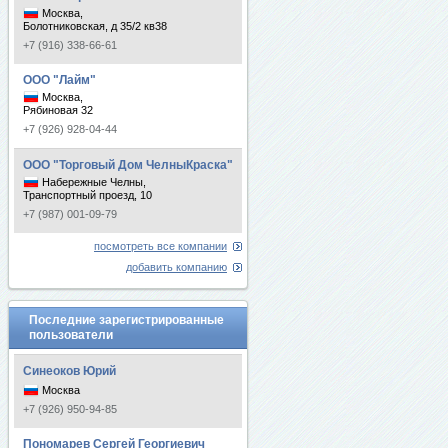
Москва,
Болотниковская, д 35/2 кв38
+7 (916) 338-66-61
ООО "Лайм"
Москва,
Рябиновая 32
+7 (926) 928-04-44
ООО "Торговый Дом ЧелныКраска"
Набережные Челны,
Транспортный проезд, 10
+7 (987) 001-09-79
посмотреть все компании
добавить компанию
Последние зарегистрированные
пользователи
Синеоков Юрий
Москва
+7 (926) 950-94-85
Пономарев Сергей Георгиевич