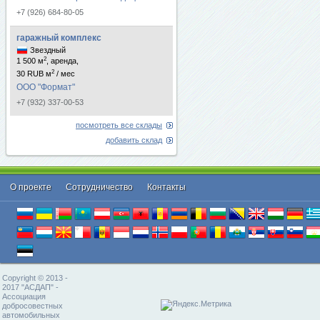
+7 (926) 684-80-05
гаражный комплекс
Звездный
2
1 500 м
, аренда,
2
30 RUB м
/ мес
ООО "Формат"
+7 (932) 337-00-53
посмотреть все склады
добавить склад
О проекте
Cотрудничество
Контакты
Copyright © 2013 -
2017 "АСДАП" -
Ассоциация
добросовестных
автомобильных