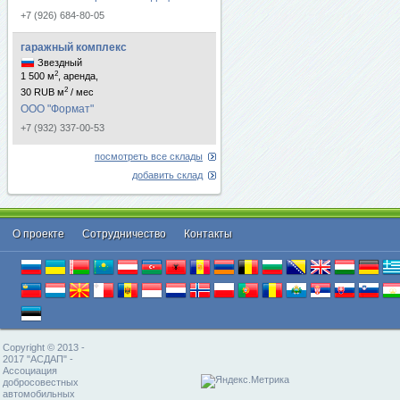
+7 (926) 684-80-05
гаражный комплекс
Звездный
2
1 500 м
, аренда,
2
30 RUB м
/ мес
ООО "Формат"
+7 (932) 337-00-53
посмотреть все склады
добавить склад
О проекте
Cотрудничество
Контакты
Copyright © 2013 -
2017 "АСДАП" -
Ассоциация
добросовестных
автомобильных