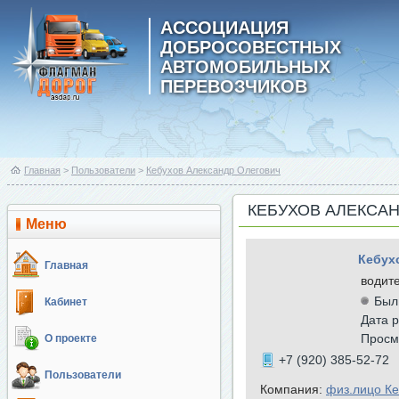
АССОЦИАЦИЯ
ДОБРОСОВЕСТНЫХ
АВТОМОБИЛЬНЫХ
ПЕРЕВОЗЧИКОВ
Главная
>
Пользователи
>
Кебухов Александр Олегович
КЕБУХОВ АЛЕКСА
Меню
Кебух
Главная
водит
Был
Кабинет
Дата р
Просм
О проекте
+7 (920) 385-52-72
Пользователи
Компания:
физ.лицо Ке