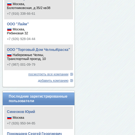
Москва,
Болотниковская, д 35/2 кв38
+7 (916) 338-66-61
ООО "Лайм"
Москва,
Рябиновая 32
+7 (926) 928-04-44
ООО "Торговый Дом ЧелныКраска"
Набережные Челны,
Транспортный проезд, 10
+7 (987) 001-09-79
посмотреть все компании
добавить компанию
Последние зарегистрированные
пользователи
Синеоков Юрий
Москва
+7 (926) 950-94-85
Пономарев Сергей Георгиевич