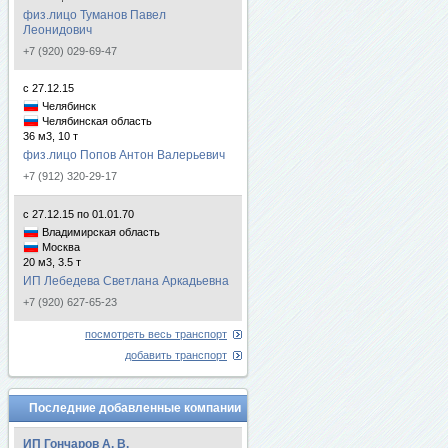
физ.лицо Туманов Павел
Леонидович
+7 (920) 029-69-47
с 27.12.15
Челябинск
Челябинская область
36 м3, 10 т
физ.лицо Попов Антон Валерьевич
+7 (912) 320-29-17
с 27.12.15 по 01.01.70
Владимирская область
Москва
20 м3, 3.5 т
ИП Лебедева Светлана Аркадьевна
+7 (920) 627-65-23
посмотреть весь транспорт
добавить транспорт
Последние добавленные компании
ИП Гончаров А. В.