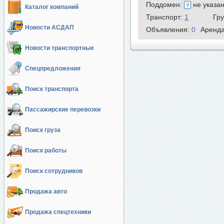
Поддомен:
не указа
Каталог компаний
Транспорт:
1
Гр
Новости АСДАП
Объявления:
0
Аренд
Новости транспортные
Спецпредложения
Поиск транспорта
Пассажирские перевозки
Поиск груза
Поиск работы
Поиск сотрудников
Продажа авто
Продажа спецтехники