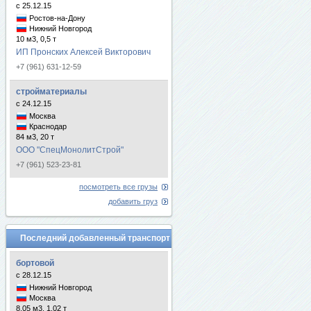
с 25.12.15
Ростов-на-Дону
Нижний Новгород
10 м3, 0,5 т
ИП Пронских Алексей Викторович
+7 (961) 631-12-59
стройматериалы
с 24.12.15
Москва
Краснодар
84 м3, 20 т
ООО "СпецМонолитСтрой"
+7 (961) 523-23-81
посмотреть все грузы
добавить груз
Последний добавленный транспорт
бортовой
с 28.12.15
Нижний Новгород
Москва
8.05 м3, 1.02 т