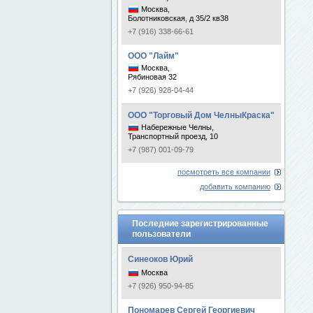
Москва,
Болотниковская, д 35/2 кв38
+7 (916) 338-66-61
ООО "Лайм"
Москва,
Рябиновая 32
+7 (926) 928-04-44
ООО "Торговый Дом ЧелныКраска"
Набережные Челны,
Транспортный проезд, 10
+7 (987) 001-09-79
посмотреть все компании
добавить компанию
Последние зарегистрированные
пользователи
Синеоков Юрий
Москва
+7 (926) 950-94-85
Пономарев Сергей Георгиевич