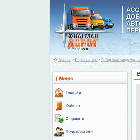
АСС
ДОБ
АВ
ПЕР
Главная
>
Пользователи
>
Рябов Александр Никол
Меню
Главная
Кабинет
О проекте
Пользователи