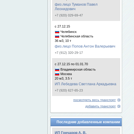
физ.лицо Туманов Павел
Леонидович
+7 (920) 029-69-47
с 27.12.15
Челябинск
Челябинская область
36 м3, 10 т
физ.лицо Попов Антон Валерьевич
+7 (912) 320-29-17
с 27.12.15 по 01.01.70
Владимирская область
Москва
20 м3, 3.5 т
ИП Лебедева Светлана Аркадьевна
+7 (920) 627-65-23
посмотреть весь транспорт
добавить транспорт
Последние добавленные компании
ИП Гончаров А. В.