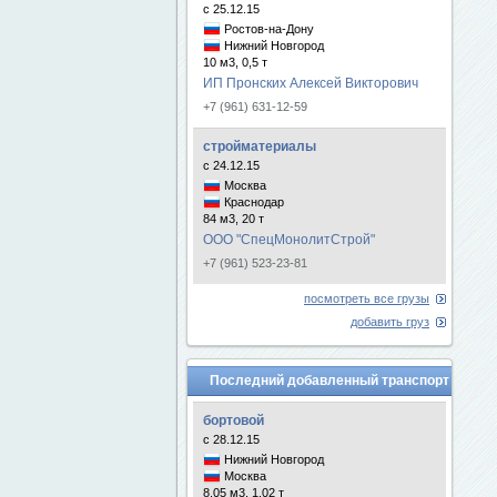
с 25.12.15
Ростов-на-Дону
Нижний Новгород
10 м3, 0,5 т
ИП Пронских Алексей Викторович
+7 (961) 631-12-59
стройматериалы
с 24.12.15
Москва
Краснодар
84 м3, 20 т
ООО "СпецМонолитСтрой"
+7 (961) 523-23-81
посмотреть все грузы
добавить груз
Последний добавленный транспорт
бортовой
с 28.12.15
Нижний Новгород
Москва
8.05 м3, 1.02 т