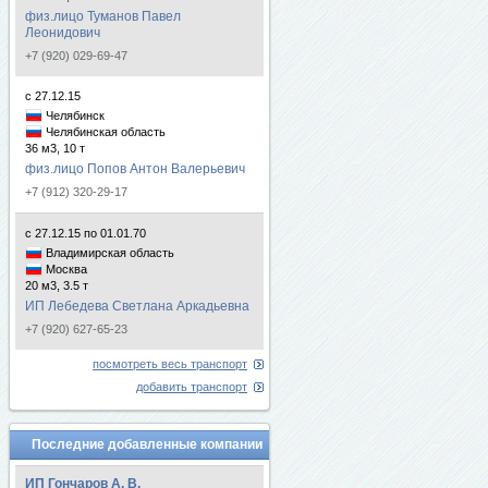
физ.лицо Туманов Павел
Леонидович
+7 (920) 029-69-47
с 27.12.15
Челябинск
Челябинская область
36 м3, 10 т
физ.лицо Попов Антон Валерьевич
+7 (912) 320-29-17
с 27.12.15 по 01.01.70
Владимирская область
Москва
20 м3, 3.5 т
ИП Лебедева Светлана Аркадьевна
+7 (920) 627-65-23
посмотреть весь транспорт
добавить транспорт
Последние добавленные компании
ИП Гончаров А. В.