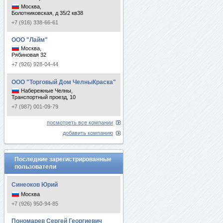
Москва,
Болотниковская, д 35/2 кв38
+7 (916) 338-66-61
ООО "Лайм"
Москва,
Рябиновая 32
+7 (926) 928-04-44
ООО "Торговый Дом ЧелныКраска"
Набережные Челны,
Транспортный проезд, 10
+7 (987) 001-09-79
посмотреть все компании
добавить компанию
Последние зарегистрированные
пользователи
Синеоков Юрий
Москва
+7 (926) 950-94-85
Пономарев Сергей Георгиевич