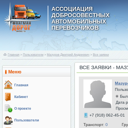
АССОЦИАЦИЯ
ДОБРОСОВЕСТНЫХ
АВТОМОБИЛЬНЫХ
ПЕРЕВОЗЧИКОВ
Главная
>
Пользователи
>
Мазуров Дмитрий Андреевич
>
Все заявки
ВСЕ ЗАЯВКИ - МА
Меню
Мазур
Главная
Польз
Был
Кабинет
Дата р
Просм
О проекте
+7 (918) 062-45-01
Пользователи
Транспорт:
0
Гр