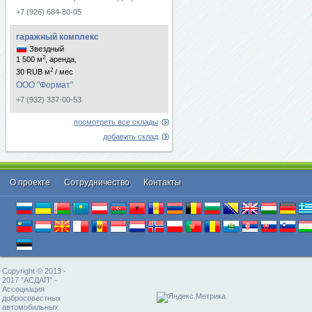
+7 (926) 684-80-05
гаражный комплекс
Звездный
2
1 500 м
, аренда,
2
30 RUB м
/ мес
ООО "Формат"
+7 (932) 337-00-53
посмотреть все склады
добавить склад
О проекте
Cотрудничество
Контакты
Copyright © 2013 -
2017 "АСДАП" -
Ассоциация
добросовестных
автомобильных