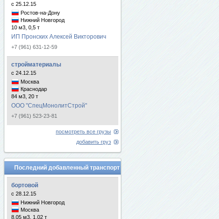
с 25.12.15
Ростов-на-Дону
Нижний Новгород
10 м3, 0,5 т
ИП Пронских Алексей Викторович
+7 (961) 631-12-59
стройматериалы
с 24.12.15
Москва
Краснодар
84 м3, 20 т
ООО "СпецМонолитСтрой"
+7 (961) 523-23-81
посмотреть все грузы
добавить груз
Последний добавленный транспорт
бортовой
с 28.12.15
Нижний Новгород
Москва
8.05 м3, 1.02 т