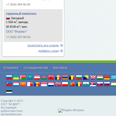
+7 (926) 684-80-05
гаражный комплекс
Звездный
2
1 500 м
, аренда,
2
30 RUB м
/ мес
ООО "Формат"
+7 (932) 337-00-53
посмотреть все склады
добавить склад
О проекте
Cотрудничество
Контакты
Copyright © 2013 -
2017 "АСДАП" -
Ассоциация
добросовестных
автомобильных