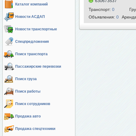
630673537
Каталог компаний
Транспорт:
0
Гр
Новости АСДАП
Объявления:
0
Аренд
Новости транспортные
Спецпредложения
Поиск транспорта
Пассажирские перевозки
Поиск груза
Поиск работы
Поиск сотрудников
Продажа авто
Продажа спецтехники