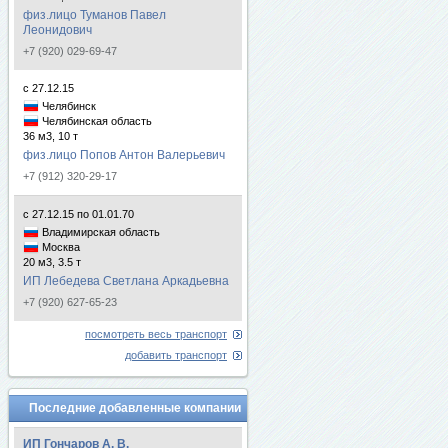
физ.лицо Туманов Павел
Леонидович
+7 (920) 029-69-47
с 27.12.15
Челябинск
Челябинская область
36 м3, 10 т
физ.лицо Попов Антон Валерьевич
+7 (912) 320-29-17
с 27.12.15 по 01.01.70
Владимирская область
Москва
20 м3, 3.5 т
ИП Лебедева Светлана Аркадьевна
+7 (920) 627-65-23
посмотреть весь транспорт
добавить транспорт
Последние добавленные компании
ИП Гончаров А. В.