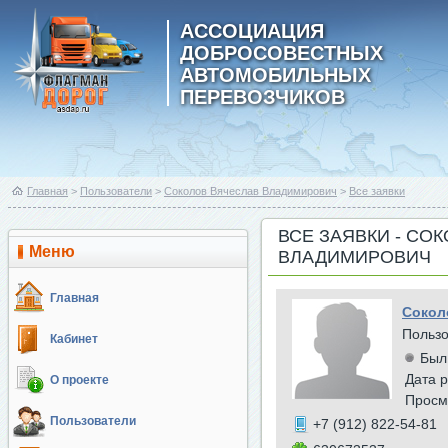
АССОЦИАЦИЯ
ДОБРОСОВЕСТНЫХ
АВТОМОБИЛЬНЫХ
ПЕРЕВОЗЧИКОВ
Главная
>
Пользователи
>
Соколов Вячеслав Владимирович
>
Все заявки
ВСЕ ЗАЯВКИ - СО
Меню
ВЛАДИМИРОВИЧ
Главная
Сокол
Польз
Кабинет
Был
Дата р
О проекте
Просм
Пользователи
+7 (912) 822-54-81