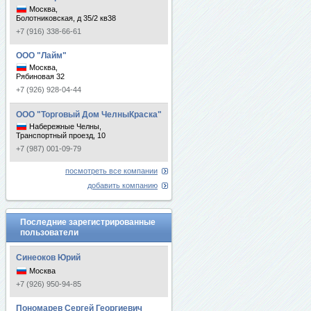
Москва,
Болотниковская, д 35/2 кв38
+7 (916) 338-66-61
ООО "Лайм"
Москва,
Рябиновая 32
+7 (926) 928-04-44
ООО "Торговый Дом ЧелныКраска"
Набережные Челны,
Транспортный проезд, 10
+7 (987) 001-09-79
посмотреть все компании
добавить компанию
Последние зарегистрированные
пользователи
Синеоков Юрий
Москва
+7 (926) 950-94-85
Пономарев Сергей Георгиевич