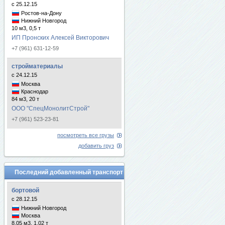
с 25.12.15
Ростов-на-Дону
Нижний Новгород
10 м3, 0,5 т
ИП Пронских Алексей Викторович
+7 (961) 631-12-59
стройматериалы
с 24.12.15
Москва
Краснодар
84 м3, 20 т
ООО "СпецМонолитСтрой"
+7 (961) 523-23-81
посмотреть все грузы
добавить груз
Последний добавленный транспорт
бортовой
с 28.12.15
Нижний Новгород
Москва
8.05 м3, 1.02 т