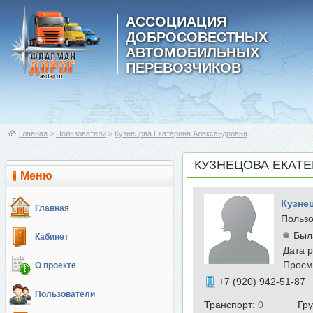
АССОЦИАЦИЯ
ДОБРОСОВЕСТНЫХ
АВТОМОБИЛЬНЫХ
ПЕРЕВОЗЧИКОВ
Главная
>
Пользователи
>
Кузнецова Екатерина Александровна
КУЗНЕЦОВА ЕКАТ
Меню
Кузне
Главная
Польз
Был
Кабинет
Дата р
Просм
О проекте
+7 (920) 942-51-87
Пользователи
Транспорт:
0
Гр