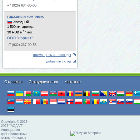
+7 (926) 684-80-05
гаражный комплекс
Звездный
2
1 500 м
, аренда,
2
30 RUB м
/ мес
ООО "Формат"
+7 (932) 337-00-53
посмотреть все склады
добавить склад
О проекте
Cотрудничество
Контакты
Copyright © 2013 -
2017 "АСДАП" -
Ассоциация
добросовестных
автомобильных