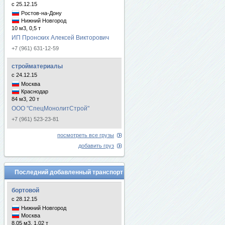
с 25.12.15
Ростов-на-Дону
Нижний Новгород
10 м3, 0,5 т
ИП Пронских Алексей Викторович
+7 (961) 631-12-59
стройматериалы
с 24.12.15
Москва
Краснодар
84 м3, 20 т
ООО "СпецМонолитСтрой"
+7 (961) 523-23-81
посмотреть все грузы
добавить груз
Последний добавленный транспорт
бортовой
с 28.12.15
Нижний Новгород
Москва
8.05 м3, 1.02 т