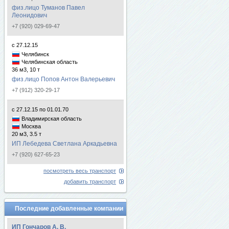
физ.лицо Туманов Павел
Леонидович
+7 (920) 029-69-47
с 27.12.15
Челябинск
Челябинская область
36 м3, 10 т
физ.лицо Попов Антон Валерьевич
+7 (912) 320-29-17
с 27.12.15 по 01.01.70
Владимирская область
Москва
20 м3, 3.5 т
ИП Лебедева Светлана Аркадьевна
+7 (920) 627-65-23
посмотреть весь транспорт
добавить транспорт
Последние добавленные компании
ИП Гончаров А. В.