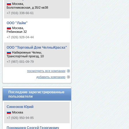
Москва,
Болотниковская, д 35/2 кв38
+7 (916) 338-66-61
ООО "Лайм"
Москва,
Рябиновая 32
+7 (926) 928-04-44
ООО "Торговый Дом ЧелныКраска"
Набережные Челны,
Транспортный проезд, 10
+7 (987) 001-09-79
посмотреть все компании
добавить компанию
Последние зарегистрированные
пользователи
Синеоков Юрий
Москва
+7 (926) 950-94-85
Пономарев Сергей Георгиевич