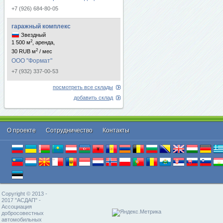
+7 (926) 684-80-05
гаражный комплекс
Звездный
2
1 500 м
, аренда,
2
30 RUB м
/ мес
ООО "Формат"
+7 (932) 337-00-53
посмотреть все склады
добавить склад
О проекте
Cотрудничество
Контакты
Copyright © 2013 -
2017 "АСДАП" -
Ассоциация
добросовестных
автомобильных