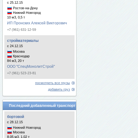
с 25.12.15
Ростов-на-Дону
Нижний Новгород
10 м3, 0,5 т
ИП Пронских Алексей Викторович
+7 (961) 631-12-59
стройматериалы
с 24.12.15
Москва
Краснодар
84 м3, 20 т
ООО "СпецМонолитСтрой"
+7 (961) 523-23-81
посмотреть все грузы
добавить груз
Последний добавленный транспорт
бортовой
с 28.12.15
Нижний Новгород
Москва
8.05 м3, 1.02 т