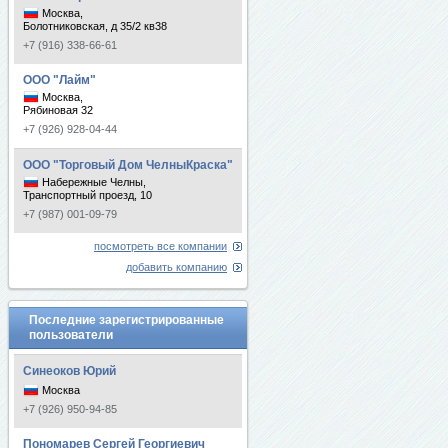
Москва,
Болотниковская, д 35/2 кв38
+7 (916) 338-66-61
ООО "Лайм"
Москва,
Рябиновая 32
+7 (926) 928-04-44
ООО "Торговый Дом ЧелныКраска"
Набережные Челны,
Транспортный проезд, 10
+7 (987) 001-09-79
посмотреть все компании
добавить компанию
Последние зарегистрированные
пользователи
Синеоков Юрий
Москва
+7 (926) 950-94-85
Пономарев Сергей Георгиевич