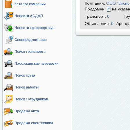
Компания:
ООО "Экспо
Каталог компаний
Поддомен:
не указа
Новости АСДАП
Транспорт:
0
Гр
Объявления:
0
Аренд
Новости транспортные
Спецпредложения
Поиск транспорта
Пассажирские перевозки
Поиск груза
Поиск работы
Поиск сотрудников
Продажа авто
Продажа спецтехники