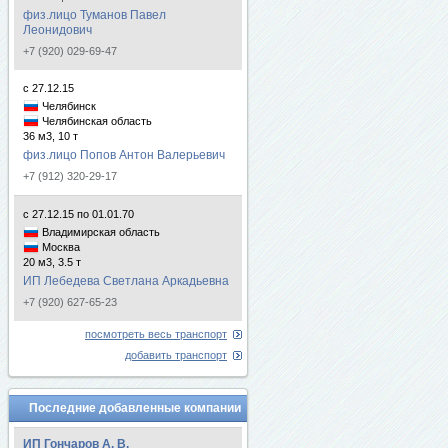
физ.лицо Туманов Павел
Леонидович
+7 (920) 029-69-47
с 27.12.15
Челябинск
Челябинская область
36 м3, 10 т
физ.лицо Попов Антон Валерьевич
+7 (912) 320-29-17
с 27.12.15 по 01.01.70
Владимирская область
Москва
20 м3, 3.5 т
ИП Лебедева Светлана Аркадьевна
+7 (920) 627-65-23
посмотреть весь транспорт
добавить транспорт
Последние добавленные компании
ИП Гончаров А. В.