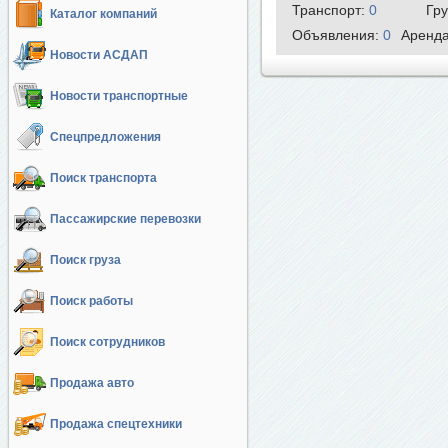
Транспорт:
0
Гр
Каталог компаний
Объявления:
0
Аренд
Новости АСДАП
Новости транспортные
Спецпредложения
Поиск транспорта
Пассажирские перевозки
Поиск груза
Поиск работы
Поиск сотрудников
Продажа авто
Продажа спецтехники