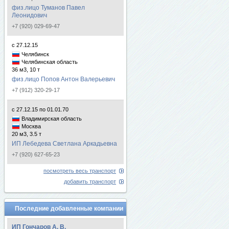
физ.лицо Туманов Павел
Леонидович
+7 (920) 029-69-47
с 27.12.15
Челябинск
Челябинская область
36 м3, 10 т
физ.лицо Попов Антон Валерьевич
+7 (912) 320-29-17
с 27.12.15 по 01.01.70
Владимирская область
Москва
20 м3, 3.5 т
ИП Лебедева Светлана Аркадьевна
+7 (920) 627-65-23
посмотреть весь транспорт
добавить транспорт
Последние добавленные компании
ИП Гончаров А. В.