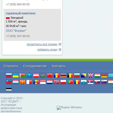
+7 (926) 684-80-05
гаражный комплекс
Звездный
2
1 500 м
, аренда,
2
30 RUB м
/ мес
ООО "Формат"
+7 (932) 337-00-53
посмотреть все склады
добавить склад
О проекте
Cотрудничество
Контакты
Copyright © 2013 -
2017 "АСДАП" -
Ассоциация
добросовестных
автомобильных