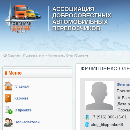
АССОЦИАЦИЯ
ДОБРОСОВЕСТНЫХ
АВТОМОБИЛЬНЫХ
ПЕРЕВОЗЧИКОВ
Главная
>
Пользователи
>
Филиппенко Олег Юрьевич
ФИЛИППЕНКО ОЛЕ
Меню
Филип
Главная
Польз
Был
Кабинет
Дата р
Просм
О проекте
+7 (916) 006-15-61
Пользователи
oleg_filippenko68