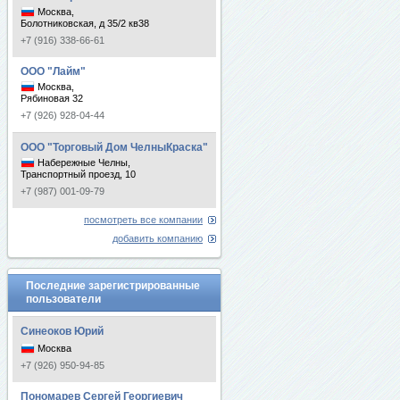
Москва,
Болотниковская, д 35/2 кв38
+7 (916) 338-66-61
ООО "Лайм"
Москва,
Рябиновая 32
+7 (926) 928-04-44
ООО "Торговый Дом ЧелныКраска"
Набережные Челны,
Транспортный проезд, 10
+7 (987) 001-09-79
посмотреть все компании
добавить компанию
Последние зарегистрированные
пользователи
Синеоков Юрий
Москва
+7 (926) 950-94-85
Пономарев Сергей Георгиевич