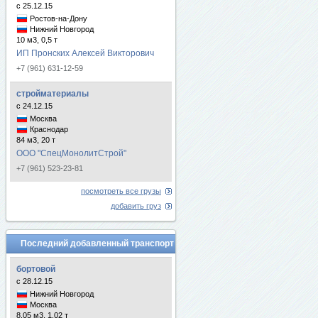
с 25.12.15
Ростов-на-Дону
Нижний Новгород
10 м3, 0,5 т
ИП Пронских Алексей Викторович
+7 (961) 631-12-59
стройматериалы
с 24.12.15
Москва
Краснодар
84 м3, 20 т
ООО "СпецМонолитСтрой"
+7 (961) 523-23-81
посмотреть все грузы
добавить груз
Последний добавленный транспорт
бортовой
с 28.12.15
Нижний Новгород
Москва
8.05 м3, 1.02 т