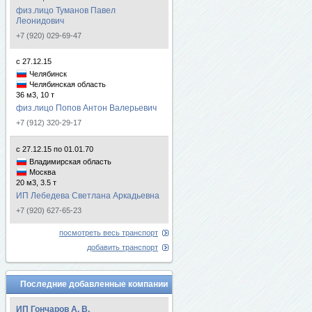
физ.лицо Туманов Павел
Леонидович
+7 (920) 029-69-47
с 27.12.15
Челябинск
Челябинская область
36 м3, 10 т
физ.лицо Попов Антон Валерьевич
+7 (912) 320-29-17
с 27.12.15 по 01.01.70
Владимирская область
Москва
20 м3, 3.5 т
ИП Лебедева Светлана Аркадьевна
+7 (920) 627-65-23
посмотреть весь транспорт
добавить транспорт
Последние добавленные компании
ИП Гончаров А. В.