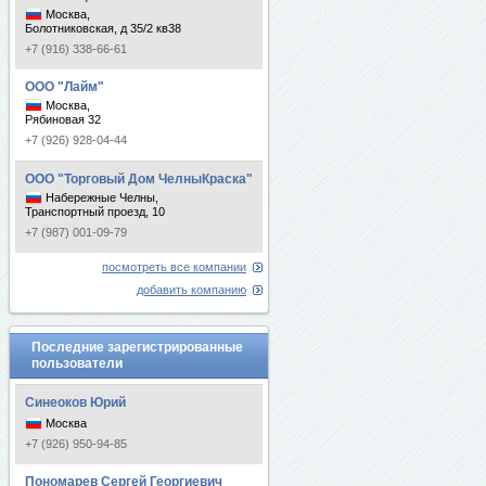
Москва,
Болотниковская, д 35/2 кв38
+7 (916) 338-66-61
ООО "Лайм"
Москва,
Рябиновая 32
+7 (926) 928-04-44
ООО "Торговый Дом ЧелныКраска"
Набережные Челны,
Транспортный проезд, 10
+7 (987) 001-09-79
посмотреть все компании
добавить компанию
Последние зарегистрированные
пользователи
Синеоков Юрий
Москва
+7 (926) 950-94-85
Пономарев Сергей Георгиевич