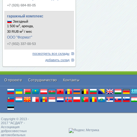
+7 (926) 684-80-05
гаражный комплекс
Звездный
2
1 500 м
, аренда,
2
30 RUB м
/ мес
ООО "Формат"
+7 (932) 337-00-53
посмотреть все склады
добавить склад
О проекте
Cотрудничество
Контакты
Copyright © 2013 -
2017 "АСДАП" -
Ассоциация
добросовестных
автомобильных