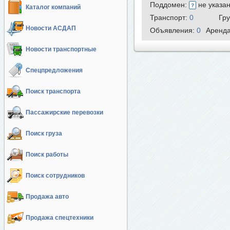
Поддомен:
не указа
Каталог компаний
Транспорт:
0
Гр
Новости АСДАП
Объявления:
0
Аренд
Новости транспортные
Спецпредложения
Поиск транспорта
Пассажирские перевозки
Поиск груза
Поиск работы
Поиск сотрудников
Продажа авто
Продажа спецтехники