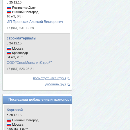
с 25.12.15
Ростов-на-Дону
Нижний Новгород
10 м3, 0,5 т
ИП Пронских Алексей Викторович
+7 (961) 631-12-59
стройматериалы
с 24.12.15
Москва
Краснодар
84 м3, 20 т
ООО "СпецМонолитСтрой"
+7 (961) 523-23-81
посмотреть все грузы
добавить груз
Последний добавленный транспорт
бортовой
с 28.12.15
Нижний Новгород
Москва
8.05 м3, 1.02 т