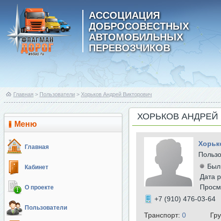
АССОЦИАЦИЯ
ДОБРОСОВЕСТНЫХ
АВТОМОБИЛЬНЫХ
ПЕРЕВОЗЧИКОВ
Главная
>
Пользователи
>
Хорьков Андрей Викторович
ХОРЬКОВ АНДРЕЙ
Меню
Хорьк
Главная
Польз
Был
Кабинет
Дата р
Просм
О проекте
+7 (910) 476-03-64
Пользователи
Транспорт:
0
Гр