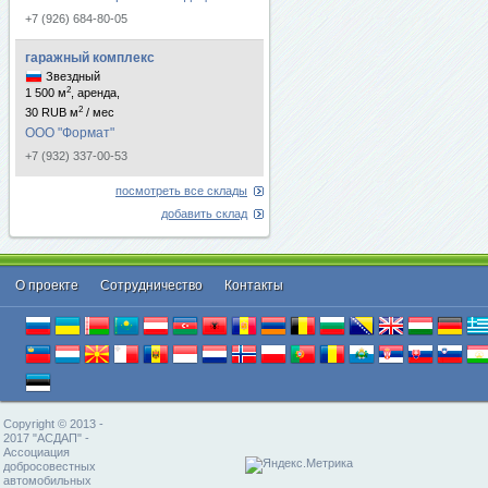
+7 (926) 684-80-05
гаражный комплекс
Звездный
2
1 500 м
, аренда,
2
30 RUB м
/ мес
ООО "Формат"
+7 (932) 337-00-53
посмотреть все склады
добавить склад
О проекте
Cотрудничество
Контакты
Copyright © 2013 -
2017 "АСДАП" -
Ассоциация
добросовестных
автомобильных