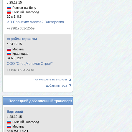
с 25.12.15
Ростов-на-Дону
Нижний Новгород
10 м3, 0,5 т
ИП Пронских Алексей Викторович
+7 (961) 631-12-59
стройматериалы
с 24.12.15
Москва
Краснодар
84 м3, 20 т
ООО "СпецМонолитСтрой"
+7 (961) 523-23-81
посмотреть все грузы
добавить груз
Последний добавленный транспорт
бортовой
с 28.12.15
Нижний Новгород
Москва
8.05 м3, 1.02 т