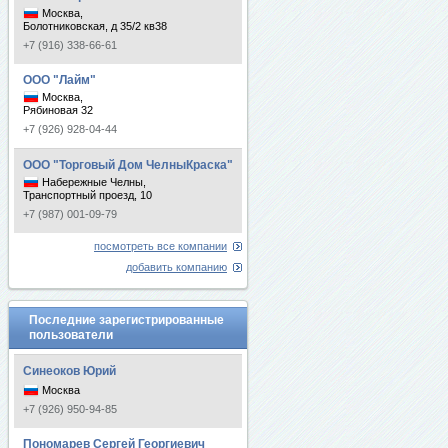
Москва,
Болотниковская, д 35/2 кв38
+7 (916) 338-66-61
ООО "Лайм"
Москва,
Рябиновая 32
+7 (926) 928-04-44
ООО "Торговый Дом ЧелныКраска"
Набережные Челны,
Транспортный проезд, 10
+7 (987) 001-09-79
посмотреть все компании
добавить компанию
Последние зарегистрированные
пользователи
Синеоков Юрий
Москва
+7 (926) 950-94-85
Пономарев Сергей Георгиевич