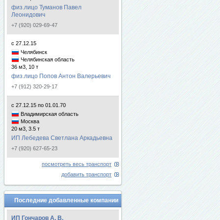
физ.лицо Туманов Павел
Леонидович
+7 (920) 029-69-47
с 27.12.15
Челябинск
Челябинская область
36 м3, 10 т
физ.лицо Попов Антон Валерьевич
+7 (912) 320-29-17
с 27.12.15 по 01.01.70
Владимирская область
Москва
20 м3, 3.5 т
ИП Лебедева Светлана Аркадьевна
+7 (920) 627-65-23
посмотреть весь транспорт
добавить транспорт
Последние добавленные компании
ИП Гончаров А. В.