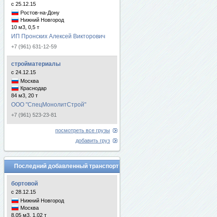
с 25.12.15
Ростов-на-Дону
Нижний Новгород
10 м3, 0,5 т
ИП Пронских Алексей Викторович
+7 (961) 631-12-59
стройматериалы
с 24.12.15
Москва
Краснодар
84 м3, 20 т
ООО "СпецМонолитСтрой"
+7 (961) 523-23-81
посмотреть все грузы
добавить груз
Последний добавленный транспорт
бортовой
с 28.12.15
Нижний Новгород
Москва
8.05 м3, 1.02 т