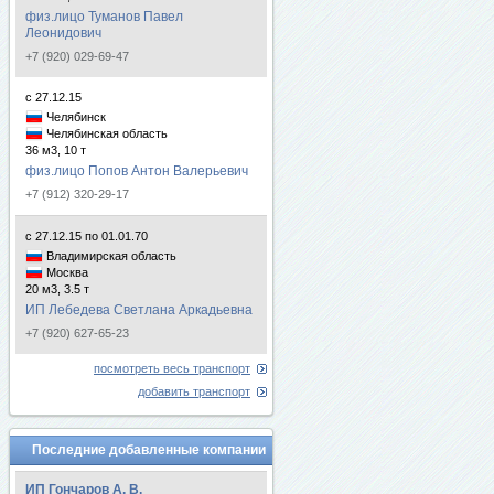
физ.лицо Туманов Павел
Леонидович
+7 (920) 029-69-47
с 27.12.15
Челябинск
Челябинская область
36 м3, 10 т
физ.лицо Попов Антон Валерьевич
+7 (912) 320-29-17
с 27.12.15 по 01.01.70
Владимирская область
Москва
20 м3, 3.5 т
ИП Лебедева Светлана Аркадьевна
+7 (920) 627-65-23
посмотреть весь транспорт
добавить транспорт
Последние добавленные компании
ИП Гончаров А. В.