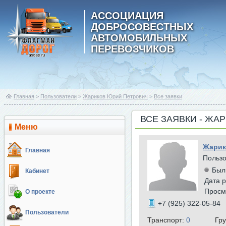
АССОЦИАЦИЯ
ДОБРОСОВЕСТНЫХ
АВТОМОБИЛЬНЫХ
ПЕРЕВОЗЧИКОВ
Главная
>
Пользователи
>
Жариков Юрий Петрович
>
Все заявки
ВСЕ ЗАЯВКИ - ЖА
Меню
Жарик
Главная
Польз
Был
Кабинет
Дата р
Просм
О проекте
+7 (925) 322-05-84
Пользователи
Транспорт:
0
Гр