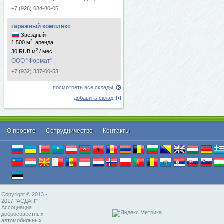
+7 (926) 684-80-05
гаражный комплекс
Звездный
2
1 500 м
, аренда,
2
30 RUB м
/ мес
ООО "Формат"
+7 (932) 337-00-53
посмотреть все склады
добавить склад
О проекте
Cотрудничество
Контакты
Copyright © 2013 -
2017 "АСДАП" -
Ассоциация
добросовестных
автомобильных