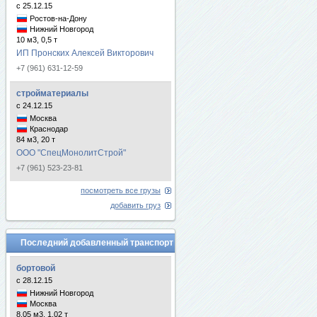
с 25.12.15
Ростов-на-Дону
Нижний Новгород
10 м3, 0,5 т
ИП Пронских Алексей Викторович
+7 (961) 631-12-59
стройматериалы
с 24.12.15
Москва
Краснодар
84 м3, 20 т
ООО "СпецМонолитСтрой"
+7 (961) 523-23-81
посмотреть все грузы
добавить груз
Последний добавленный транспорт
бортовой
с 28.12.15
Нижний Новгород
Москва
8.05 м3, 1.02 т