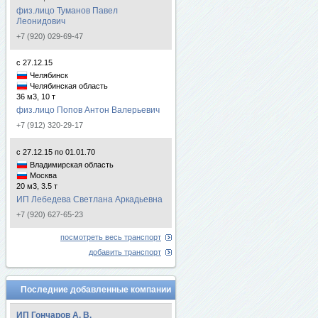
физ.лицо Туманов Павел
Леонидович
+7 (920) 029-69-47
с 27.12.15
Челябинск
Челябинская область
36 м3, 10 т
физ.лицо Попов Антон Валерьевич
+7 (912) 320-29-17
с 27.12.15 по 01.01.70
Владимирская область
Москва
20 м3, 3.5 т
ИП Лебедева Светлана Аркадьевна
+7 (920) 627-65-23
посмотреть весь транспорт
добавить транспорт
Последние добавленные компании
ИП Гончаров А. В.