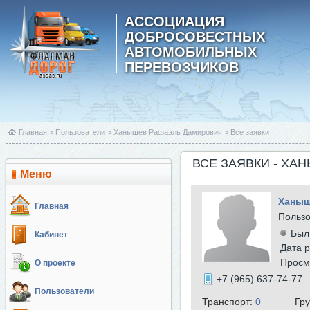
АССОЦИАЦИЯ
ДОБРОСОВЕСТНЫХ
АВТОМОБИЛЬНЫХ
ПЕРЕВОЗЧИКОВ
Главная
>
Пользователи
>
Ханышев Рафаэль Дамирович
>
Все заявки
ВСЕ ЗАЯВКИ - Х
Меню
Ханыш
Главная
Польз
Был
Кабинет
Дата р
Просм
О проекте
+7 (965) 637-74-77
Пользователи
Транспорт:
0
Гр