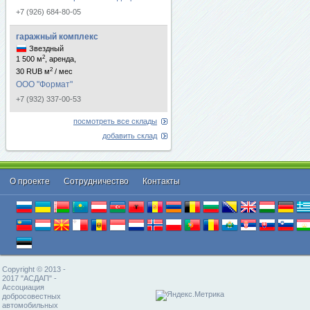
+7 (926) 684-80-05
гаражный комплекс
Звездный
2
1 500 м
, аренда,
2
30 RUB м
/ мес
ООО "Формат"
+7 (932) 337-00-53
посмотреть все склады
добавить склад
О проекте
Cотрудничество
Контакты
Copyright © 2013 -
2017 "АСДАП" -
Ассоциация
добросовестных
автомобильных