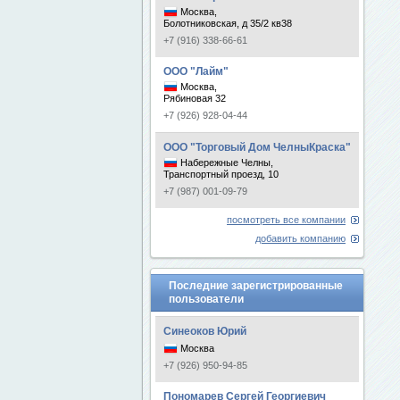
Москва,
Болотниковская, д 35/2 кв38
+7 (916) 338-66-61
ООО "Лайм"
Москва,
Рябиновая 32
+7 (926) 928-04-44
ООО "Торговый Дом ЧелныКраска"
Набережные Челны,
Транспортный проезд, 10
+7 (987) 001-09-79
посмотреть все компании
добавить компанию
Последние зарегистрированные
пользователи
Синеоков Юрий
Москва
+7 (926) 950-94-85
Пономарев Сергей Георгиевич