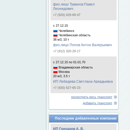
физ.лицо Туманов Павел
Леонидович
+7 (920) 029-69-47
с 27.12.15
Челябинск
Челябинская область
36 м3, 10 т
физ.лицо Попов Антон Валерьевич
+7 (912) 320-29-17
с 27.12.15 по 01.01.70
Владимирская область
Москва
20 м3, 3.5 т
ИП Лебедева Светлана Аркадьевна
+7 (920) 627-65-23
посмотреть весь транспорт
добавить транспорт
Последние добавленные компании
ИП Гончаров А. В.