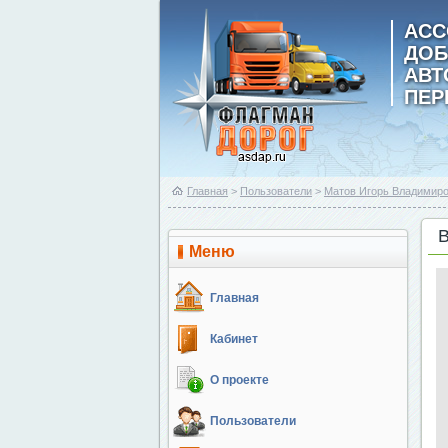
АСС
ДОБ
АВ
ПЕР
Главная
>
Пользователи
>
Матов Игорь Владимир
Меню
Главная
Кабинет
О проекте
Пользователи