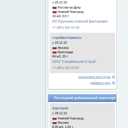
с 25.12.15
Ростов-на-Дону
Нижний Новгород
10 м3, 0,5 т
ИП Пронских Алексей Викторович
+7 (961) 631-12-59
стройматериалы
с 24.12.15
Москва
Краснодар
84 м3, 20 т
ООО "СпецМонолитСтрой"
+7 (961) 523-23-81
посмотреть все грузы
добавить груз
Последний добавленный транспорт
бортовой
с 28.12.15
Нижний Новгород
Москва
8.05 м3, 1.02 т