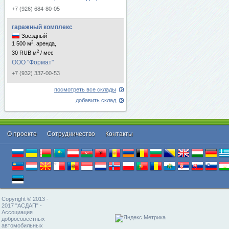
+7 (926) 684-80-05
гаражный комплекс
Звездный
2
1 500 м
, аренда,
2
30 RUB м
/ мес
ООО "Формат"
+7 (932) 337-00-53
посмотреть все склады
добавить склад
О проекте
Cотрудничество
Контакты
Copyright © 2013 -
2017 "АСДАП" -
Ассоциация
добросовестных
автомобильных