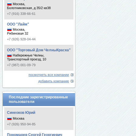
Москва,
Болотниковская, д 35/2 кв38
+7 (916) 338-66-61
ООО "Лайм"
Москва,
Рябиновая 32
+7 (926) 928-04-44
ООО "Торговый Дом ЧелныКраска"
Набережные Челны,
Транспортный проезд, 10
+7 (987) 001-09-79
посмотреть все компании
добавить компанию
Последние зарегистрированные
пользователи
Синеоков Юрий
Москва
+7 (926) 950-94-85
Пономарев Сергей Георгиевич