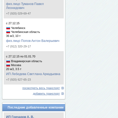
физ.лицо Туманов Павел
Леонидович
+7 (920) 029-69-47
с 27.12.15
Челябинск
Челябинская область
36 м3, 10 т
физ.лицо Попов Антон Валерьевич
+7 (912) 320-29-17
с 27.12.15 по 01.01.70
Владимирская область
Москва
20 м3, 3.5 т
ИП Лебедева Светлана Аркадьевна
+7 (920) 627-65-23
посмотреть весь транспорт
добавить транспорт
Последние добавленные компании
ИП Гончаров А. В.