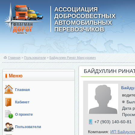
АССОЦИАЦИЯ
ДОБРОСОВЕСТНЫХ
АВТОМОБИЛЬНЫХ
ПЕРЕВОЗЧИКОВ
Главная
>
Пользователи
>
Байдуллин Ринат Мансурович
БАЙДУЛЛИН РИНА
Меню
Байду
Главная
водит
Был
Кабинет
Дата р
Просм
О проекте
+7 (903) 140-60-81
Пользователи
Компания:
ИП Байдулл