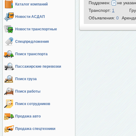
Поддомен:
не указа
Каталог компаний
Транспорт:
1
Гр
Новости АСДАП
Объявления:
0
Аренд
Новости транспортные
Спецпредложения
Поиск транспорта
Пассажирские перевозки
Поиск груза
Поиск работы
Поиск сотрудников
Продажа авто
Продажа спецтехники