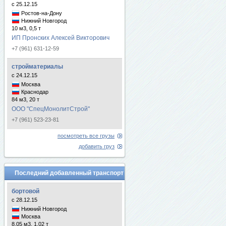
с 25.12.15
Ростов-на-Дону
Нижний Новгород
10 м3, 0,5 т
ИП Пронских Алексей Викторович
+7 (961) 631-12-59
стройматериалы
с 24.12.15
Москва
Краснодар
84 м3, 20 т
ООО "СпецМонолитСтрой"
+7 (961) 523-23-81
посмотреть все грузы
добавить груз
Последний добавленный транспорт
бортовой
с 28.12.15
Нижний Новгород
Москва
8.05 м3, 1.02 т