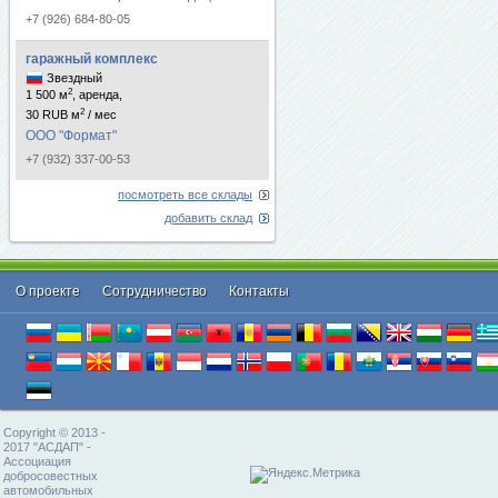
+7 (926) 684-80-05
гаражный комплекс
Звездный
2
1 500 м
, аренда,
2
30 RUB м
/ мес
ООО "Формат"
+7 (932) 337-00-53
посмотреть все склады
добавить склад
О проекте
Cотрудничество
Контакты
Copyright © 2013 -
2017 "АСДАП" -
Ассоциация
добросовестных
автомобильных