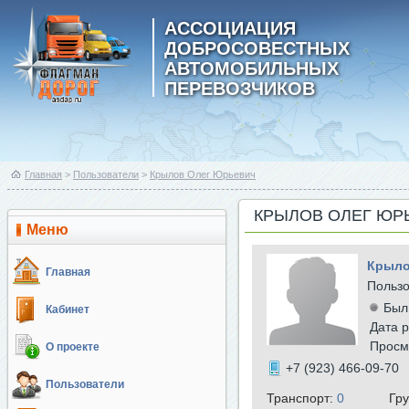
АССОЦИАЦИЯ
ДОБРОСОВЕСТНЫХ
АВТОМОБИЛЬНЫХ
ПЕРЕВОЗЧИКОВ
Главная
>
Пользователи
>
Крылов Олег Юрьевич
КРЫЛОВ ОЛЕГ ЮР
Меню
Крыло
Главная
Польз
Был
Кабинет
Дата р
Просм
О проекте
+7 (923) 466-09-70
Пользователи
Транспорт:
0
Гр