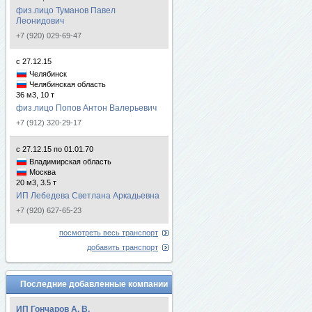
физ.лицо Туманов Павел
Леонидович
+7 (920) 029-69-47
с 27.12.15
Челябинск
Челябинская область
36 м3, 10 т
физ.лицо Попов Антон Валерьевич
+7 (912) 320-29-17
с 27.12.15 по 01.01.70
Владимирская область
Москва
20 м3, 3.5 т
ИП Лебедева Светлана Аркадьевна
+7 (920) 627-65-23
посмотреть весь транспорт
добавить транспорт
Последние добавленные компании
ИП Гончаров А. В.