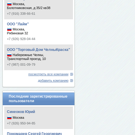
Москва,
Болотниковская, д 35/2 кв38
+7 (916) 338-66-61
ООО "Лайм"
Москва,
Рябиновая 32
+7 (926) 928-04-44
ООО "Торговый Дом ЧелныКраска"
Набережные Челны,
Транспортный проезд, 10
+7 (987) 001-09-79
посмотреть все компании
добавить компанию
Последние зарегистрированные
пользователи
Синеоков Юрий
Москва
+7 (926) 950-94-85
Пономарев Сергей Георгиевич