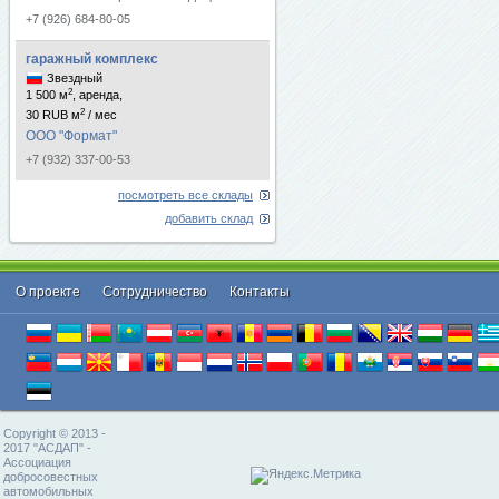
+7 (926) 684-80-05
гаражный комплекс
Звездный
2
1 500 м
, аренда,
2
30 RUB м
/ мес
ООО "Формат"
+7 (932) 337-00-53
посмотреть все склады
добавить склад
О проекте
Cотрудничество
Контакты
Copyright © 2013 -
2017 "АСДАП" -
Ассоциация
добросовестных
автомобильных