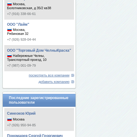
Москва,
Болотниковская, д 35/2 кв38
+7 (916) 338-66-61
ООО "Лайм"
Москва,
Рябиновая 32
+7 (926) 928-04-44
ООО "Торговый Дом ЧелныКраска"
Набережные Челны,
Транспортный проезд, 10
+7 (987) 001-09-79
посмотреть все компании
добавить компанию
Последние зарегистрированные
пользователи
Синеоков Юрий
Москва
+7 (926) 950-94-85
Пономарев Сергей Георгиевич