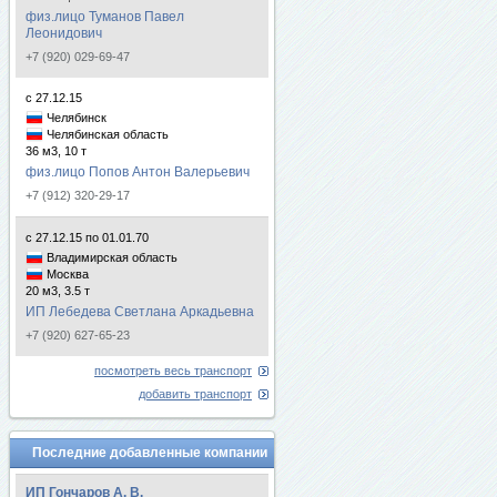
физ.лицо Туманов Павел
Леонидович
+7 (920) 029-69-47
с 27.12.15
Челябинск
Челябинская область
36 м3, 10 т
физ.лицо Попов Антон Валерьевич
+7 (912) 320-29-17
с 27.12.15 по 01.01.70
Владимирская область
Москва
20 м3, 3.5 т
ИП Лебедева Светлана Аркадьевна
+7 (920) 627-65-23
посмотреть весь транспорт
добавить транспорт
Последние добавленные компании
ИП Гончаров А. В.