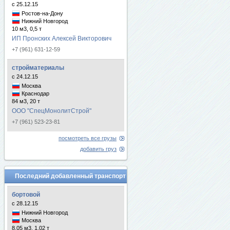
с 25.12.15
Ростов-на-Дону
Нижний Новгород
10 м3, 0,5 т
ИП Пронских Алексей Викторович
+7 (961) 631-12-59
стройматериалы
с 24.12.15
Москва
Краснодар
84 м3, 20 т
ООО "СпецМонолитСтрой"
+7 (961) 523-23-81
посмотреть все грузы
добавить груз
Последний добавленный транспорт
бортовой
с 28.12.15
Нижний Новгород
Москва
8.05 м3, 1.02 т