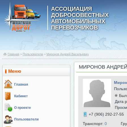
АССОЦИАЦИЯ
ДОБРОСОВЕСТНЫХ
АВТОМОБИЛЬНЫХ
ПЕРЕВОЗЧИКОВ
Главная
>
Пользователи
>
Миронов Андрей Васильевич
МИРОНОВ АНДРЕЙ
Меню
Мирон
Главная
Польз
Был
Кабинет
Дата р
Просм
О проекте
+7 (906) 292-27-55
Пользователи
Транспорт:
0
Гр