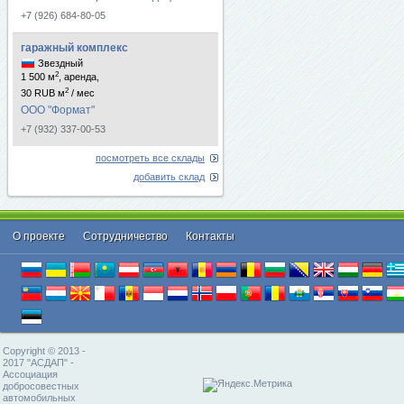
+7 (926) 684-80-05
гаражный комплекс
Звездный
2
1 500 м
, аренда,
2
30 RUB м
/ мес
ООО "Формат"
+7 (932) 337-00-53
посмотреть все склады
добавить склад
О проекте
Cотрудничество
Контакты
Copyright © 2013 -
2017 "АСДАП" -
Ассоциация
добросовестных
автомобильных