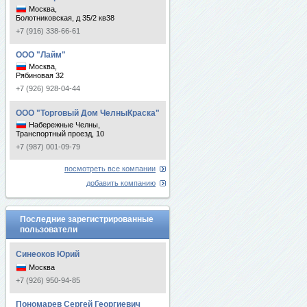
Москва,
Болотниковская, д 35/2 кв38
+7 (916) 338-66-61
ООО "Лайм"
Москва,
Рябиновая 32
+7 (926) 928-04-44
ООО "Торговый Дом ЧелныКраска"
Набережные Челны,
Транспортный проезд, 10
+7 (987) 001-09-79
посмотреть все компании
добавить компанию
Последние зарегистрированные
пользователи
Синеоков Юрий
Москва
+7 (926) 950-94-85
Пономарев Сергей Георгиевич