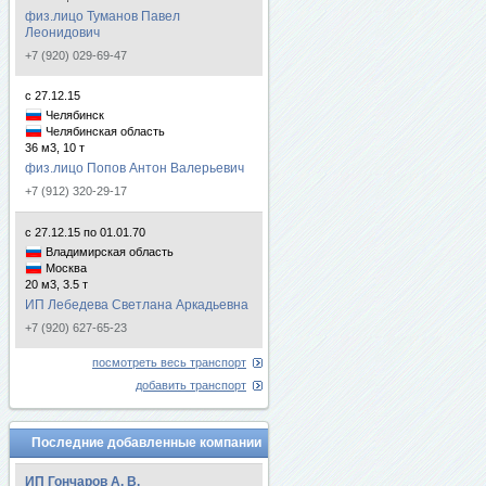
физ.лицо Туманов Павел
Леонидович
+7 (920) 029-69-47
с 27.12.15
Челябинск
Челябинская область
36 м3, 10 т
физ.лицо Попов Антон Валерьевич
+7 (912) 320-29-17
с 27.12.15 по 01.01.70
Владимирская область
Москва
20 м3, 3.5 т
ИП Лебедева Светлана Аркадьевна
+7 (920) 627-65-23
посмотреть весь транспорт
добавить транспорт
Последние добавленные компании
ИП Гончаров А. В.