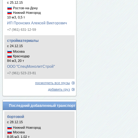
с 25.12.15
Ростов-на-Дону
Нижний Новгород
10 м3, 0,5 т
ИП Пронских Алексей Викторович
+7 (961) 631-12-59
стройматериалы
с 24.12.15
Москва
Краснодар
84 м3, 20 т
ООО "СпецМонолитСтрой"
+7 (961) 523-23-81
посмотреть все грузы
добавить груз
Последний добавленный транспорт
бортовой
с 28.12.15
Нижний Новгород
Москва
8.05 м3, 1.02 т