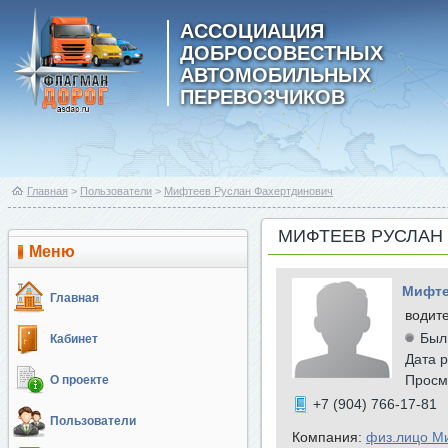
АССОЦИАЦИЯ
ДОБРОСОВЕСТНЫХ
АВТОМОБИЛЬНЫХ
ПЕРЕВОЗЧИКОВ
Главная
>
Пользователи
>
Мифтеев Руслан Фахертдинович
МИФТЕЕВ РУСЛАН
Меню
Мифте
Главная
водит
Был
Кабинет
Дата р
Просм
О проекте
+7 (904) 766-17-81
Пользователи
Компания:
физ.лицо М