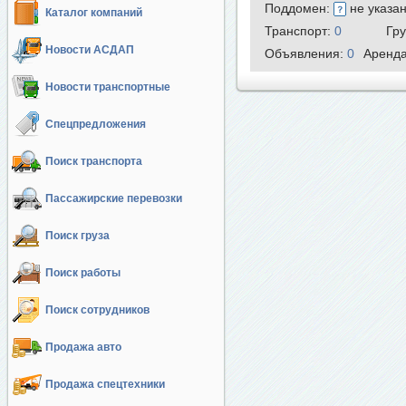
Поддомен:
не указа
Каталог компаний
Транспорт:
0
Гр
Новости АСДАП
Объявления:
0
Аренд
Новости транспортные
Спецпредложения
Поиск транспорта
Пассажирские перевозки
Поиск груза
Поиск работы
Поиск сотрудников
Продажа авто
Продажа спецтехники